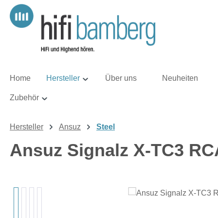
m Hauptinhalt springen
Zur Suche springen
Zur Hauptnavigation springen
Home
Hersteller
Über uns
Neuheiten
Zubehör
Hersteller
Ansuz
Steel
Ansuz Signalz X-TC3 RCA
Bildergalerie überspringen