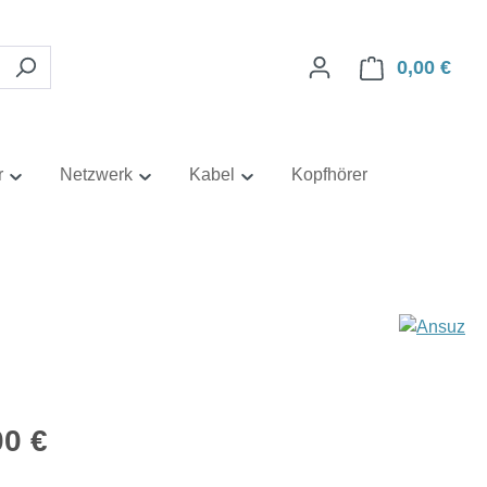
0,00 €
Ware
r
Netzwerk
Kabel
Kopfhörer
eis:
00 €