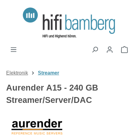
Zum Hauptinhalt springen
Ware
Elektronik
Streamer
Aurender A15 - 240 GB
Streamer/Server/DAC