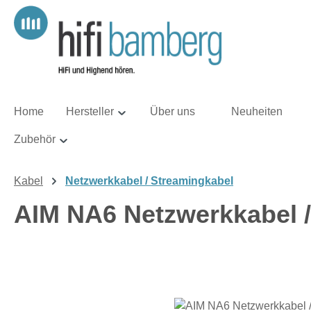
m Hauptinhalt springen
Zur Suche springen
Zur Hauptnavigation springen
Home
Hersteller
Über uns
Neuheiten
Zubehör
Kabel
Netzwerkkabel / Streamingkabel
AIM NA6 Netzwerkkabel 
Bildergalerie überspringen