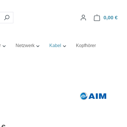
0,00 €
Ware
r
Netzwerk
Kabel
Kopfhörer
eis: