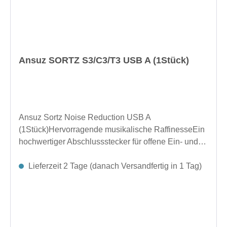
Ansuz SORTZ S3/C3/T3 USB A (1Stück)
Ansuz Sortz Noise Reduction USB A
(1Stück)Hervorragende musikalische RaffinesseEin
hochwertiger Abschlussstecker für offene Ein- und
Ausgangsbuchsen Ihrer elektronischen Geräte.
Entwickelt für hervorragende Rauschunterdrückung.
Lieferzeit 2 Tage (danach Versandfertig in 1 Tag)
Reduziert Luft- und Bodengeräusche. Verbessert die
Signalklarheit und sorgt für einen klareren
Klang.Hergestellt in Dänemark.Abmessungen (Ø x
L): 13 × 76,4 mm Zoll (0,51 × 3,01 Zoll)Länge im
eingesteckten Zustand: 69,7 mm Zoll (2,74