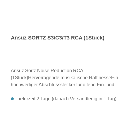
Ansuz SORTZ S3/C3/T3 RCA (1Stück)
Ansuz Sortz Noise Reduction RCA
(1Stück)Hervorragende musikalische RaffinesseEin
hochwertiger Abschlussstecker für offene Ein- und
Ausgangsbuchsen Ihrer elektronischen Geräte.
Entwickelt für hervorragende Rauschunterdrückung.
Lieferzeit 2 Tage (danach Versandfertig in 1 Tag)
Reduziert Luft- und Bodengeräusche. Verbessert die
Signalklarheit und sorgt für einen klareren
Klang.Hergestellt in DänemarkAbmessungen (Ø x
L): 13 × 76,4 mm Zoll (0,51 × 3,01 Zoll)Länge im