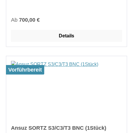
eingesteckten Zustand: 69,7 mm Zoll (2,74
Zoll)Anschlüsse: RCA, BNC, XLR-Buchse/Stecker,
USB oder LAN
Regulärer Preis:
Ab
700,00 €
Details
Vorführbereit
Ansuz SORTZ S3/C3/T3 BNC (1Stück)