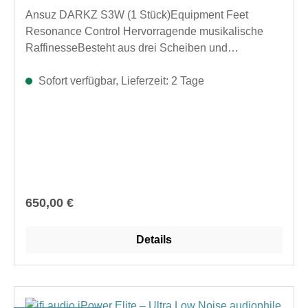
Ansuz DARKZ S3W (1 Stück)Equipment Feet
Resonance Control Hervorragende musikalische
RaffinesseBesteht aus drei Scheiben und
Kugellagern, die die Vibrationen auf winzige
Kontaktpunkte konzentrieren. Dadurch können
Sofort verfügbar, Lieferzeit: 2 Tage
unerwünschte Resonanzen entweichen und in
Wärme umgewandelt werden – für eine effektive
mechanische Erdung. Entwickelt mit einem
doppelten Ziel: optisch mit jeder Komponente zu
verschmelzen, unter der sie arbeiten, und diese zu
unterstützen, damit ihr wahres Potenzial freigesetzt
werden kann.
Regulärer Preis:
650,00 €
Details