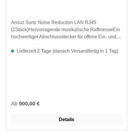
Ansuz Sortz Noise Reduction LAN RJ45
(1Stück)Hervorragende musikalische RaffinesseEin
hochwertiger Abschlussstecker für offene Ein- und
Ausgangsbuchsen Ihrer elektronischen Geräte.
Entwickelt für hervorragende Rauschunterdrückung.
Lieferzeit 2 Tage (danach Versandfertig in 1 Tag)
Reduziert Luft- und Bodengeräusche. Verbessert die
Signalklarheit und sorgt für einen klareren
Klang.Hergestellt in Dänemark.Abmessungen (Ø x
L): 13 × 76,4 mm Zoll (0,51 × 3,01 Zoll)Länge im
eingesteckten Zustand: 69,7 mm Zoll (2,74
Zoll)Anschlüsse: RCA, BNC, XLR-Buchse/Stecker,
USB oder LAN
Regulärer Preis:
Ab
900,00 €
Details