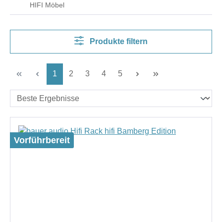
HIFI Möbel
Produkte filtern
Seite
Seite
Seite
Seite
Seite
1
2
3
4
5
Vorführbereit