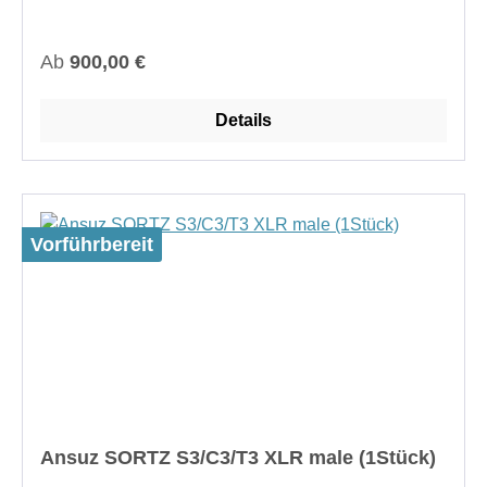
Zoll)Anschlüsse: RCA, BNC, XLR-Buchse/Stecker,
USB oder LAN
Regulärer Preis:
Ab
900,00 €
Details
Vorführbereit
Ansuz SORTZ S3/C3/T3 XLR male (1Stück)