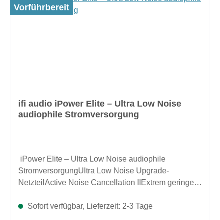
Vorführbereit
ifi audio iPower Elite – Ultra Low Noise
audiophile Stromversorgung
iPower Elite – Ultra Low Noise audiophile
StromversorgungUltra Low Noise Upgrade-
NetzteilActive Noise Cancellation IIExtrem geringes
GrundrauschenMassives Aluminiumgehäuse mit
integriertem KühlkörperErhältlich in 5V/5A, 12V/4A,
Sofort verfügbar, Lieferzeit: 2-3 Tage
15V/3.5A und 24V/2.5ADas iFi iPower Elite ist ein