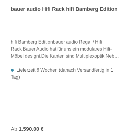
bauer audio Hifi Rack hifi Bamberg Edition
hifi Bamberg Editionbauer audio Regal / Hifi
Rack Bauer Audio hat für uns ein modulares Hifi-
Möbel designt.Die Kanten sind Multiplexoptik.Neben
dem veränderten Design punktet es mit der
gewohnten bauer audio Qualität, wie bei dem bereits
Lieferzeit 6 Wochen (danach Versandfertig in 1
bekannten Regalen. Die spannungsfreie Lagerung
Tag)
der Bretter und geometrische Ausfräsungen
schützen Gerätschaften vor Trittschall und beugen
Störungen durch Vibrationen vor.Besondere
Merkmaleaus massivem Edelstahl gedrehte
StangenSandwich-Böden aus MDF und
widerstandsfähiger HPL-BeschichtungFräsungen
zur Resonanzoptimierunghöhenverstellbare
Regulärer Preis:
Ab
1.590,00 €