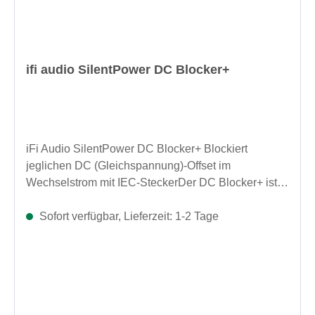
ifi audio SilentPower DC Blocker+
iFi Audio SilentPower DC Blocker+ Blockiert
jeglichen DC (Gleichspannung)-Offset im
Wechselstrom mit IEC-SteckerDer DC Blocker+ ist
die leistungsfähigere Version des DC
Blockers.Während der DC Blocker für eine max.
Sofort verfügbar, Lieferzeit: 1-2 Tage
Belastung von 880 Watt bei 220 Volt ausgelegt ist
kann der DC Blocker+ auch an leistungshungrige
Geräte wie Endverstärker mit einer Leistung von bis
zu 2200 Watt an 220 Volt angeschlossen
werden.Blockiert DC-Offset – Blockiert DC