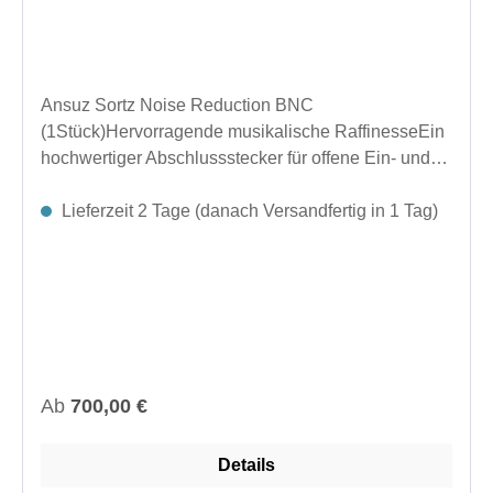
Ansuz Sortz Noise Reduction BNC
(1Stück)Hervorragende musikalische RaffinesseEin
hochwertiger Abschlussstecker für offene Ein- und
Ausgangsbuchsen Ihrer elektronischen Geräte.
Entwickelt für hervorragende Rauschunterdrückung.
Lieferzeit 2 Tage (danach Versandfertig in 1 Tag)
Reduziert Luft- und Bodengeräusche. Verbessert die
Signalklarheit und sorgt für einen klareren
Klang.Hergestellt in Dänemark.Abmessungen (Ø x
L): 13 × 76,4 mm Zoll (0,51 × 3,01 Zoll)Länge im
eingesteckten Zustand: 69,7 mm Zoll (2,74
Zoll)Anschlüsse: RCA, BNC, XLR-Buchse/Stecker,
USB oder LAN
Regulärer Preis:
Ab
700,00 €
Details