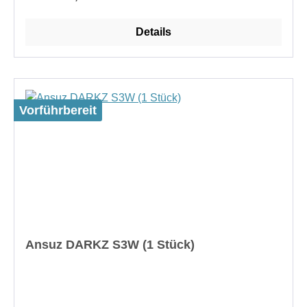
Gelenkfüße zur Aufstellung auf
Hartbödenerweiterbar auf bis zu vier
Details
EbenenFertigung in Bayernzwei Ebenenweitere
Ebenen auf AnfrageAusführung: weiß
laminiertHerstellergarantie: 3 JahreMaße:einfache
Breite: 63,5cmdoppelte Breite: 120cmTiefe:
52cmBodendicke: 2,7cm
Vorführbereit
Ansuz DARKZ S3W (1 Stück)