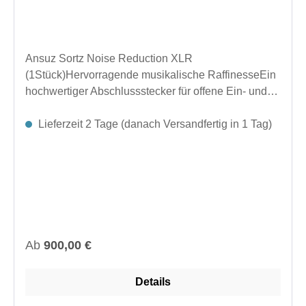
Ansuz Sortz Noise Reduction XLR
(1Stück)Hervorragende musikalische RaffinesseEin
hochwertiger Abschlussstecker für offene Ein- und
Ausgangsbuchsen Ihrer elektronischen Geräte.
Entwickelt für hervorragende Rauschunterdrückung.
Lieferzeit 2 Tage (danach Versandfertig in 1 Tag)
Reduziert Luft- und Bodengeräusche. Verbessert die
Signalklarheit und sorgt für einen klareren
Klang.Hergestellt in Dänemark.Abmessungen (Ø x
L): 13 × 76,4 mm Zoll (0,51 × 3,01 Zoll)Länge im
eingesteckten Zustand: 69,7 mm Zoll (2,74
Zoll)Anschlüsse: RCA, BNC, XLR-Buchse/Stecker,
USB oder LAN
Regulärer Preis:
Ab
900,00 €
Details