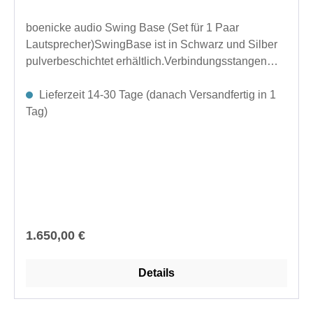
boenicke audio Swing Base (Set für 1 Paar
Lautsprecher)SwingBase ist in Schwarz und Silber
pulverbeschichtet erhältlich.Verbindungsstangen
können für Ihren W8, W11, W13 bestellt werden.
Weitere Länen, um der Breite Ihrer Lautsprecher
Lieferzeit 14-30 Tage (danach Versandfertig in 1
oder Ihrer Geräte gerecht zu werden, erhalten Sie
Tag)
gegen Aufpreis, bitte kontaktieren Sie uns für Ihre
individuellen Wünsche.
Regulärer Preis:
1.650,00 €
Details