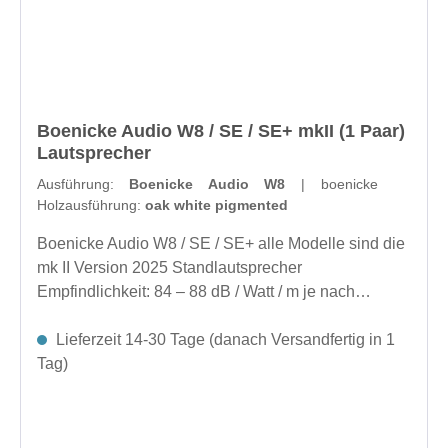
Abstimmbasen am Magnet des
BreitbandersProprietäres Netzwerk zur
Linearisierung der akustischen Phase
hinzugefügtHarmonisierung inklusive
Holzausführungen:Wählen Sie aus Nussbaum, 4
Boenicke Audio W8 / SE / SE+ mkII (1 Paar)
Eichensorten, Esche, Kernesche und Kirsche
Lautsprecher
Ausführung:
Boenicke Audio W8
| boenicke
Holzausführung:
oak white pigmented
Boenicke Audio W8 / SE / SE+ alle Modelle sind die
mk II Version 2025 Standlautsprecher
Empfindlichkeit: 84 – 88 dB / Watt / m je nach
FrequenzNom. Impedanz: 4 Ohm Standard
Version6,5″ Langhub-Tieftöner, abgestimmt auf 28
Lieferzeit 14-30 Tage (danach Versandfertig in 1
Hz, läuft ohne Frequenzweiche4″ maßgefertigter
Tag)
Papiermembran-Tiefmitteltöner, Tiefpassfilter 1.
Ordnung, kein Hochpassfilter, Apfelbaum-
Phasenstecker, Ahornholzmembran auf Magnet