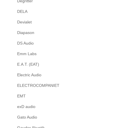
Degritter
DELA
Devialet
Diapason
DS Audio
Emm Labs
E.A.T. (EAT)
Electric Audio
ELECTROCOMPANIET
EMT
exD audio
Gato Audio
Gauder Akustik