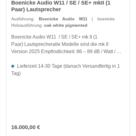
Boenicke Audio W11 / SE / SE+ mkII (1
mit Duelund Tinned Copper Foil 0,01 uF Bypass-
Paar) Lautsprecher
KondensatorMundorf Silver Gold Oil Kondensator für
Ausführung:
Boenicke Audio W11
| boenicke
hinteren Hochtöner Swing Base
Holzausführung:
oak white pigmented
enthaltenHarmonisierung inklusive
Boenicke Audio W11 / SE / SE+ mk II (1
Paar) Lautsprecheralle Modelle sind die mk II
Version 2025 Empfindlichkeit: 86 – 89 dB / Watt / m,
je nach FrequenzNom. Impedanz: 6 Ohm (fällt auf 2
Ohm unter 120 Hz ab, falls die lauteste
Lieferzeit 14-30 Tage (danach Versandfertig in 1
Basseinstellung gewählt wird). Standard
Tag)
VersionFlacher 10-Zoll-Langhub-Tieftöner aus
Kohlefaser mit Wabenstruktur, abgestimmt auf 27 Hz,
Frequenzweiche erster Ordnung6″ maßgefertigter
Holzkonus-Tiefmitteltöner, Tiefpassfilter 1. Ordnung,
kein Hochpassfilter, Phaseplug aus Esche,
Magnetstruktur kraftschlüssig auf der gesamten
Holzmassedes Gehäuses montiert3″ maßgefertigter
Regulärer Preis:
16.000,00 €
Breitbander, Hochpassfilter 1. Ordnung, einzigartiger