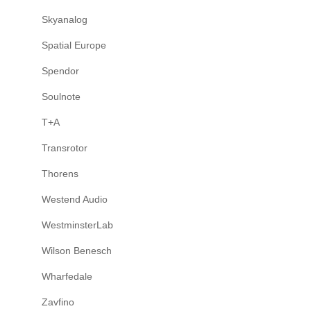
Skyanalog
Spatial Europe
Spendor
Soulnote
T+A
Transrotor
Thorens
Westend Audio
WestminsterLab
Wilson Benesch
Wharfedale
Zavfino