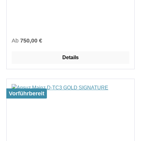
Regulärer Preis:
Ab
750,00 €
Details
Vorführbereit