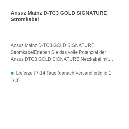
Ansuz Mainz D-TC3 GOLD SIGNATURE
Stromkabel
Ansuz Mainz D-TC3 GOLD SIGNATURE
StromkabelErleben Sie das volle Potenzial der
Ansuz DTC3 GOLD SIGNATURE Netzkabel mit
Titaniumgehäuse. Sorgen Sie für eine saubere
Stromversorgung und eine unübertroffene Klarheit
Lieferzeit 7-14 Tage (danach Versandfertig in 1
und Leistung in Ihrem HiFi-System.weitere Längen
Tag)
auf Anfrage