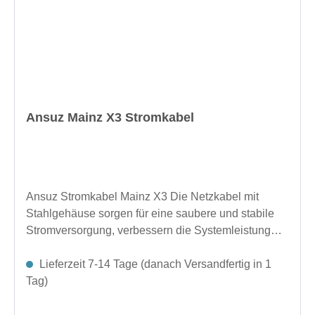
Ansuz Mainz X3 Stromkabel
Ansuz Stromkabel Mainz X3 Die Netzkabel mit
Stahlgehäuse sorgen für eine saubere und stabile
Stromversorgung, verbessern die Systemleistung
und heben Ihr Hörerlebnis auf ein neues
Niveau.weitere Längen auf Anfrage
Lieferzeit 7-14 Tage (danach Versandfertig in 1
Tag)