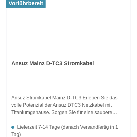
Vorführbereit
Ansuz Mainz D-TC3 Stromkabel
Ansuz Stromkabel Mainz D-TC3 Erleben Sie das
volle Potenzial der Ansuz DTC3 Netzkabel mit
Titaniumgehäuse. Sorgen Sie für eine saubere
Stromversorgung und eine unübertroffene Klarheit
und Leistung in Ihrem HiFi-System.weitere Längen
Lieferzeit 7-14 Tage (danach Versandfertig in 1
auf Anfrage
Tag)