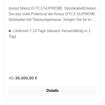
Ansuz Mainz D-TC3 SUPREME StromkabelErleben
Sie das volle Potenzial der Ansuz DTC3 SUPREME
Netzkabel mit Titaniumgehäuse. Sorgen Sie für eine
saubere Stromversorgung und eine unübertroffene
Klarheit und Leistung in Ihrem HiFi-System.weitere
Lieferzeit 7-14 Tage (danach Versandfertig in 1
Längen auf Anfrage
Tag)
Regulärer Preis:
Ab
36.000,00 €
Details