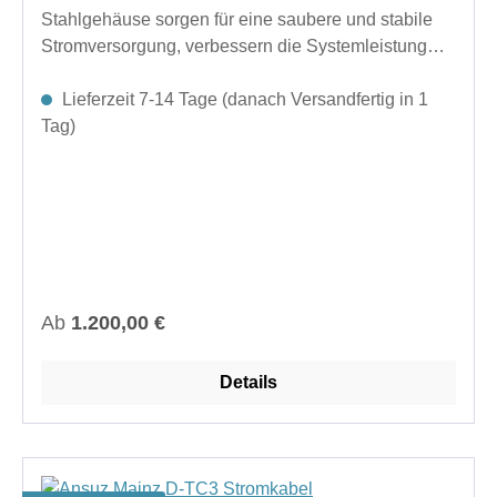
Stahlgehäuse sorgen für eine saubere und stabile
Stromversorgung, verbessern die Systemleistung
und heben Ihr Hörerlebnis auf ein neues
Niveau.weitere Längen auf Anfrage
Lieferzeit 7-14 Tage (danach Versandfertig in 1
Tag)
Regulärer Preis:
Ab
1.200,00 €
Details