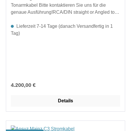
Tonarmkabel Bitte kontaktieren Sie uns für die
genaue Ausführung!RCA/DIN straight or Angled to
RCA/XLRLänge 1,25mweitere Längen auf Anfrage
Lieferzeit 7-14 Tage (danach Versandfertig in 1
Tag)
Regulärer Preis:
4.200,00 €
Details