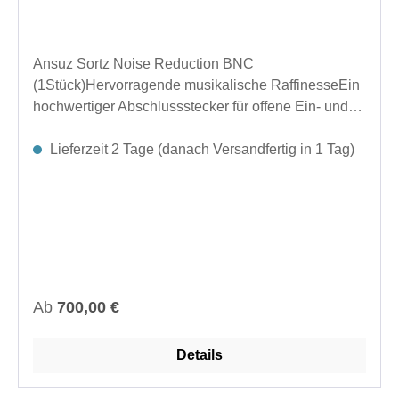
Ansuz Sortz Noise Reduction BNC
(1Stück)Hervorragende musikalische RaffinesseEin
hochwertiger Abschlussstecker für offene Ein- und
Ausgangsbuchsen Ihrer elektronischen Geräte.
Entwickelt für hervorragende Rauschunterdrückung.
Lieferzeit 2 Tage (danach Versandfertig in 1 Tag)
Reduziert Luft- und Bodengeräusche. Verbessert die
Signalklarheit und sorgt für einen klareren
Klang.Hergestellt in Dänemark.Abmessungen (Ø x
L): 13 × 76,4 mm Zoll (0,51 × 3,01 Zoll)Länge im
eingesteckten Zustand: 69,7 mm Zoll (2,74
Zoll)Anschlüsse: RCA, BNC, XLR-Buchse/Stecker,
USB oder LAN
Regulärer Preis:
Ab
700,00 €
Details