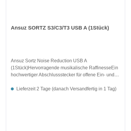
Ansuz SORTZ S3/C3/T3 USB A (1Stück)
Ansuz Sortz Noise Reduction USB A
(1Stück)Hervorragende musikalische RaffinesseEin
hochwertiger Abschlussstecker für offene Ein- und
Ausgangsbuchsen Ihrer elektronischen Geräte.
Entwickelt für hervorragende Rauschunterdrückung.
Lieferzeit 2 Tage (danach Versandfertig in 1 Tag)
Reduziert Luft- und Bodengeräusche. Verbessert die
Signalklarheit und sorgt für einen klareren
Klang.Hergestellt in Dänemark.Abmessungen (Ø x
L): 13 × 76,4 mm Zoll (0,51 × 3,01 Zoll)Länge im
eingesteckten Zustand: 69,7 mm Zoll (2,74
Zoll)Anschlüsse: RCA, BNC, XLR-Buchse/Stecker,