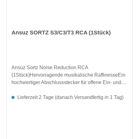
Ansuz SORTZ S3/C3/T3 RCA (1Stück)
Ansuz Sortz Noise Reduction RCA
(1Stück)Hervorragende musikalische RaffinesseEin
hochwertiger Abschlussstecker für offene Ein- und
Ausgangsbuchsen Ihrer elektronischen Geräte.
Entwickelt für hervorragende Rauschunterdrückung.
Lieferzeit 2 Tage (danach Versandfertig in 1 Tag)
Reduziert Luft- und Bodengeräusche. Verbessert die
Signalklarheit und sorgt für einen klareren
Klang.Hergestellt in DänemarkAbmessungen (Ø x
L): 13 × 76,4 mm Zoll (0,51 × 3,01 Zoll)Länge im
eingesteckten Zustand: 69,7 mm Zoll (2,74