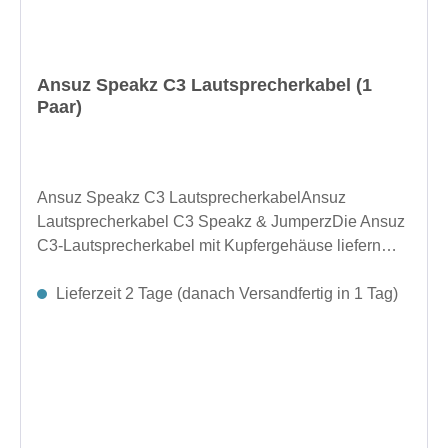
Ansuz Speakz C3 Lautsprecherkabel (1
Paar)
Ansuz Speakz C3 LautsprecherkabelAnsuz
Lautsprecherkabel C3 Speakz & JumperzDie Ansuz
C3-Lautsprecherkabel mit Kupfergehäuse liefern
klaren Klang und reduzierte Störungen und sorgen
so für eine außergewöhnliche
Lieferzeit 2 Tage (danach Versandfertig in 1 Tag)
Lautsprecherleistung.VE: 2 Stück weiter Längen auf
Anfrage