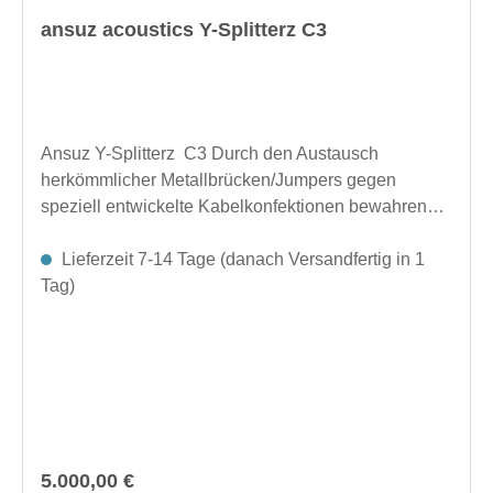
ansuz acoustics Y-Splitterz C3
Ansuz Y-Splitterz C3 Durch den Austausch
herkömmlicher Metallbrücken/Jumpers gegen
speziell entwickelte Kabelkonfektionen bewahren
die Y-Splitterz die Signalintegrität und schaffen eine
hochwertigere Verbindung zwischen dem Verstärker
Lieferzeit 7-14 Tage (danach Versandfertig in 1
und den beiden Lautsprechereingängen.Die Serie
Tag)
umfasst drei Modelle: S3, C3 und T3.Die Modelle S3
und C3 verfügen über versilberte Kupferleiter mit
einer Abschirmung aus verzinntem Kupfergeflecht,
wobei das Modell C3 zusätzlich mit zwei Ansuz Anti-
Aerial Resonance Coils (AARC) zur verbesserten
Rauschunterdrückung ausgestattet ist.Das
Spitzenmodell T3 kombiniert versilberte und
Regulärer Preis:
5.000,00 €