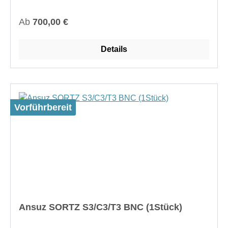
Zoll)Anschlüsse: RCA, BNC, XLR-Buchse/Stecker,
USB oder LAN
Regulärer Preis:
Ab
700,00 €
Details
Vorführbereit
Ansuz SORTZ S3/C3/T3 BNC (1Stück)