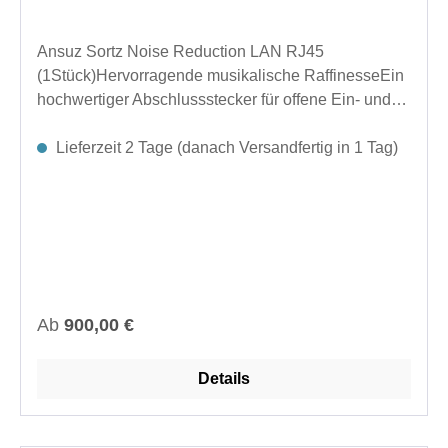
Ansuz Sortz Noise Reduction LAN RJ45
(1Stück)Hervorragende musikalische RaffinesseEin
hochwertiger Abschlussstecker für offene Ein- und
Ausgangsbuchsen Ihrer elektronischen Geräte.
Entwickelt für hervorragende Rauschunterdrückung.
Lieferzeit 2 Tage (danach Versandfertig in 1 Tag)
Reduziert Luft- und Bodengeräusche. Verbessert die
Signalklarheit und sorgt für einen klareren
Klang.Hergestellt in Dänemark.Abmessungen (Ø x
L): 13 × 76,4 mm Zoll (0,51 × 3,01 Zoll)Länge im
eingesteckten Zustand: 69,7 mm Zoll (2,74
Zoll)Anschlüsse: RCA, BNC, XLR-Buchse/Stecker,
USB oder LAN
Regulärer Preis:
Ab
900,00 €
Details