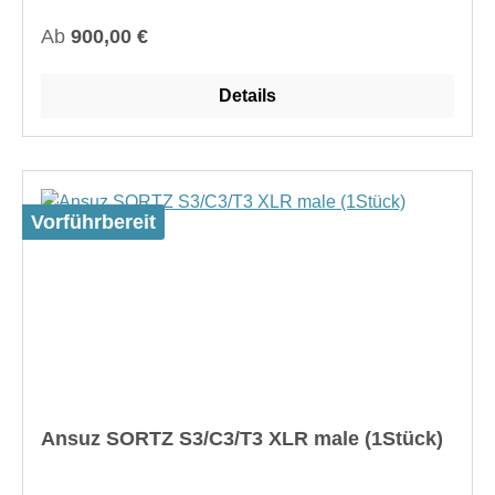
USB oder LAN
Regulärer Preis:
Ab
900,00 €
Details
Vorführbereit
Ansuz SORTZ S3/C3/T3 XLR male (1Stück)