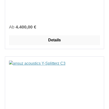
Regulärer Preis:
Ab
4.400,00 €
Details