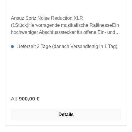
Ansuz Sortz Noise Reduction XLR
(1Stück)Hervorragende musikalische RaffinesseEin
hochwertiger Abschlussstecker für offene Ein- und
Ausgangsbuchsen Ihrer elektronischen Geräte.
Entwickelt für hervorragende Rauschunterdrückung.
Lieferzeit 2 Tage (danach Versandfertig in 1 Tag)
Reduziert Luft- und Bodengeräusche. Verbessert die
Signalklarheit und sorgt für einen klareren
Klang.Hergestellt in Dänemark.Abmessungen (Ø x
L): 13 × 76,4 mm Zoll (0,51 × 3,01 Zoll)Länge im
eingesteckten Zustand: 69,7 mm Zoll (2,74
Zoll)Anschlüsse: RCA, BNC, XLR-Buchse/Stecker,
USB oder LAN
Regulärer Preis:
Ab
900,00 €
Details