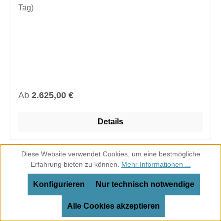
Tag)
Regulärer Preis:
Ab
2.625,00 €
Details
Diese Website verwendet Cookies, um eine bestmögliche
Erfahrung bieten zu können.
Mehr Informationen ...
Service-Hotline
Konfigurieren
Nur technisch notwendige
Alle Cookies akzeptieren
Vertrag widerrufen