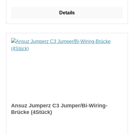
vergoldete Kupferleiter mit zwei AARC-Leitern der
GOLD-Klasse, um ein Höchstmaß an Leistung zu
Details
erzielen.Bei jedem Modell kommt ein
Steckergehäuse zum Einsatz, das aufgrund seiner
mechanischen Eigenschaften und seiner Fähigkeit
zur Resonanzkontrolle ausgewählt wurde:Edelstahl
(Typ 316) beim S3Kupfer beim C3Titan beim
T3Diese sorgfältig gewählten Materialien tragen
dazu bei, mechanische Resonanzen zu kontrollieren
und unerwünschte Einflüsse auf die
Signalübertragung zu minimieren.
Ansuz Jumperz C3 Jumper/Bi-Wiring-
Brücke (4Stück)