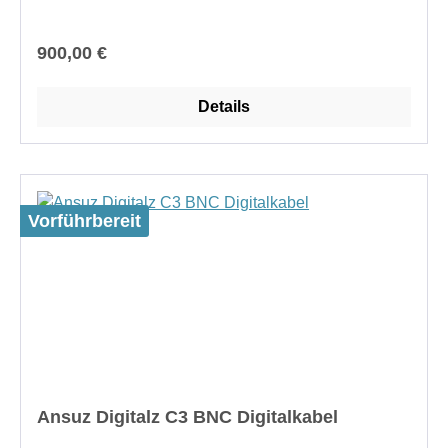
unterstützen, damit ihr wahres Potenzial freigesetzt
werden kann.
Regulärer Preis:
900,00 €
Details
Vorführbereit
Ansuz Digitalz C3 BNC Digitalkabel