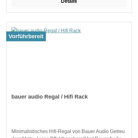
Details
EbenenFertigung in Bayernzwei Ebenenweitere
Ebenen auf AnfrageAusführung: weiß
laminiertHerstellergarantie: 3 JahreMaße:einfache
Breite: 63,5cmdoppelte Breite: 120cmTiefe:
52cmBodendicke: 2,7cm
Vorführbereit
bauer audio Regal / Hifi Rack
Minimalistisches Hifi-Regal von Bauer Audio Getreu