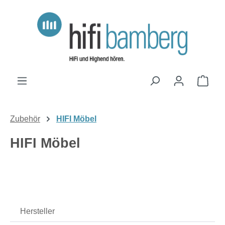
Zum Hauptinhalt springen
Ware
Zubehör
HIFI Möbel
HIFI Möbel
Hersteller