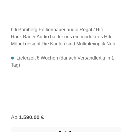
hifi Bamberg Editionbauer audio Regal / Hifi
Rack Bauer Audio hat für uns ein modulares Hifi-
Möbel designt.Die Kanten sind Multiplexoptik.Neben
dem veränderten Design punktet es mit der
gewohnten bauer audio Qualität, wie bei dem bereits
Lieferzeit 6 Wochen (danach Versandfertig in 1
bekannten Regalen. Die spannungsfreie Lagerung
Tag)
der Bretter und geometrische Ausfräsungen
schützen Gerätschaften vor Trittschall und beugen
Störungen durch Vibrationen vor.Besondere
Merkmaleaus massivem Edelstahl gedrehte
StangenSandwich-Böden aus MDF und
widerstandsfähiger HPL-BeschichtungFräsungen
zur Resonanzoptimierunghöhenverstellbare
Regulärer Preis:
Ab
1.590,00 €
Gelenkfüße zur Aufstellung auf
Hartbödenerweiterbar auf bis zu vier