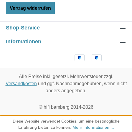
510/490 (W/D)mmUseful height: 75mm bottom shelf,
Vertrag widerrufen
122mm, 172mm, 222mm, 272mm, 322mm Shelves:
25mm MDF Sustainability for each shelf: 50
kgDesign: diameter of 30mm - stainless
Shop-Service
steelFinishes: black, whiteweitere Optionen gegen
Aufpreis möglich.Lieferzeit bei Sonderanfertigungen
Informationen
ca. 8Wochen
Alle Preise inkl. gesetzl. Mehrwertsteuer zzgl.
Versandkosten
und ggf. Nachnahmegebühren, wenn nicht
anders angegeben.
© hifi bamberg 2014-2026
Diese Website verwendet Cookies, um eine bestmögliche
Erfahrung bieten zu können.
Mehr Informationen ...