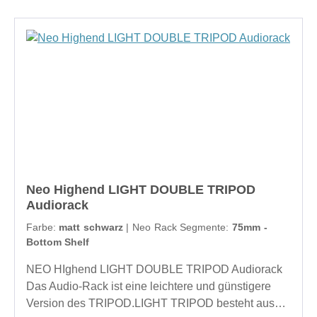
Aufpreis möglich. Lieferzeit bei Sonderanfertigungen
die das Hören negativ beeinflussen können.Regale
ca. 8Wochen
bestehen aus 25 mm dicken MDF-
PlattenFarboptionen sind hier Weiß und Schwarz in
matter Ausführung. Technical information:
Dimensions: 620/547 (W/D)mmUseful sizes:
510/490 (W/D)mmUseful height: 75mm bottom shelf,
122mm, 172mm, 222mm, 272mm, 322mmShelves:
25mm MDF Sustainability for each shelf: 50
kgDesign: diameter of 30mm - stainless
steelStandardfinish matt: black, whiteweitere
Optionen gegen Aufpreis möglichLieferzeit bei
Neo Highend LIGHT DOUBLE TRIPOD
Sonderanfertigungen ca. 8Wochen
Audiorack
Farbe:
matt schwarz
| Neo Rack Segmente:
75mm -
Bottom Shelf
NEO HIghend LIGHT DOUBLE TRIPOD Audiorack
Das Audio-Rack ist eine leichtere und günstigere
Version des TRIPOD.LIGHT TRIPOD besteht aus