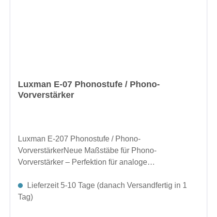
Luxman E-07 Phonostufe / Phono-
Vorverstärker
Luxman E-207 Phonostufe / Phono-
VorverstärkerNeue Maßstäbe für Phono-
Vorverstärker – Perfektion für analoge
MusikwiedergabeEin Phono-Vorverstärker spielt
eine entscheidende Rolle in der hochwertigen Vinyl-
Lieferzeit 5-10 Tage (danach Versandfertig in 1
Wiedergabe. Er verstärkt die feinen Musiksignale,
Tag)
die der Tonabnehmer aus der Plattenrille extrahiert,