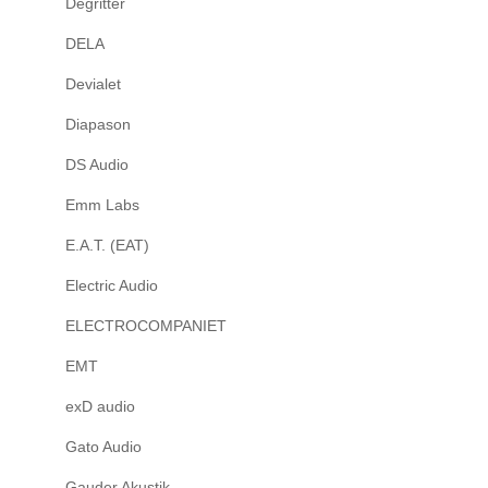
Degritter
DELA
Devialet
Diapason
DS Audio
Emm Labs
E.A.T. (EAT)
Electric Audio
ELECTROCOMPANIET
EMT
exD audio
Gato Audio
Gauder Akustik