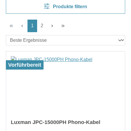
Produkte filtern
Seite
Seite
1
2
Vorführbereit
Luxman JPC-15000PH Phono-Kabel