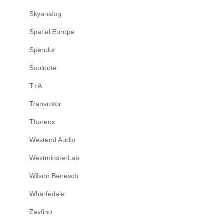
Skyanalog
Spatial Europe
Spendor
Soulnote
T+A
Transrotor
Thorens
Westend Audio
WestminsterLab
Wilson Benesch
Wharfedale
Zavfino