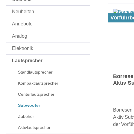
Neuheiten
Vorführbe
Angebote
Analog
Elektronik
Lautsprecher
Standlautsprecher
Borrese
Aktiv S
Kompaktlautsprecher
Centerlautsprecher
Subwoofer
Borresen 
Zubehör
Aktiv Sub
der Vorfü
Aktivlautsprecher
für das H