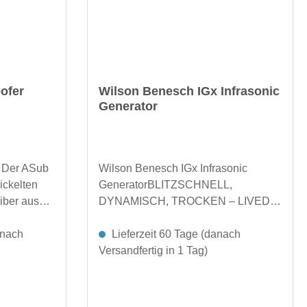
 von
wurde, um
mpromisse
rkömmlichen
ofer
Wilson Benesch IGx Infrasonic
Generator
gn ohne
Gehäusen
Inneren
 Der ASub
Wilson Benesch IGx Infrasonic
e
ickelten
GeneratorBLITZSCHNELL,
 Raum und
iber aus
DYNAMISCH, TROCKEN – LIVEDer
t optimalem
hochentwickelte Subwoofer IGx
ndene
is. Der
anach
schafft es, durch seinen Push-Pull-
Lieferzeit 60 Tage (danach
ung beim
des ASub
Antrieb in Verbindung mit seinem
Versandfertig in 1 Tag)
äuse
erte, digital
geometrisch optimierten Gehäuse
eiber, die
nzweiche
und den hochentwickelten
-Struktur
rmöglichen
Kohlefaser-Polyethylenterephthalat