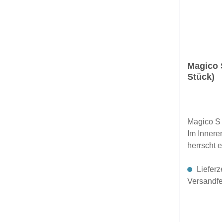
Magico 
Stück)
Magico S
Im Innere
herrscht 
wo sich H
verformen
Lieferz
Aluminiu
Versandfer
ihren Wan
völlig un
antriebss