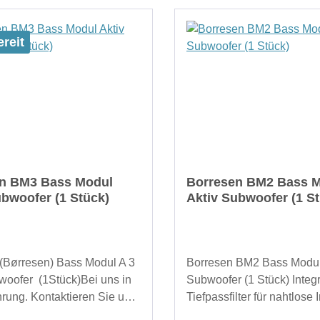
reit
n BM3 Bass Modul
Borresen BM2 Bass 
ubwoofer (1 Stück)
Aktiv Subwoofer (1 S
(Børresen) Bass Modul A 3
Borresen BM2 Bass Modul
woofer (1Stück)Bei uns in
Subwoofer (1 Stück) Integr
hrung. Kontaktieren Sie uns
Tiefpassfilter für nahtlose 
örerlebnis.Das Børresen
x 100 WAC-Netzfilterung f