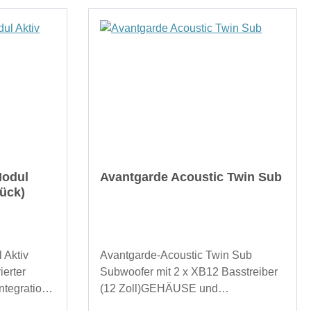
Modul
Avantgarde Acoustic Twin Sub
tück)
 Aktiv
Avantgarde-Acoustic Twin Sub
ierter
Subwoofer mit 2 x XB12 Basstreiber
Integration2
(12 Zoll)GEHÄUSE und
ür
DESIGNPANEELE: FURNIER NO.