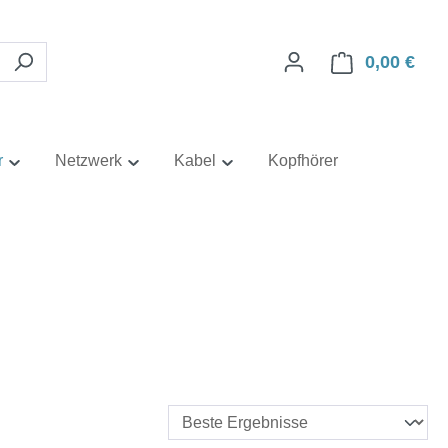
0,00 €
Ware
r
Netzwerk
Kabel
Kopfhörer