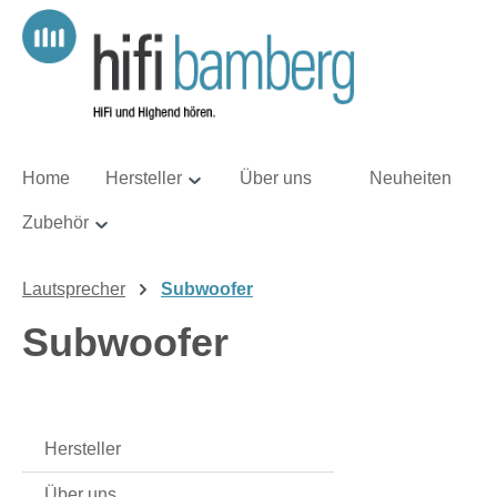
m Hauptinhalt springen
Zur Suche springen
Zur Hauptnavigation springen
Home
Hersteller
Über uns
Neuheiten
Zubehör
Lautsprecher
Subwoofer
Subwoofer
Hersteller
Über uns