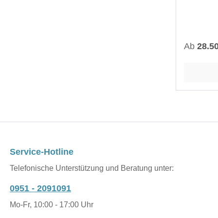
Tieftöner
von 15 Mi
übereinan
geschlos
Reguläre
Ab
28.5
diese An
untersch
eines Ra
angeregt 
einem Bas
Membrane
schwer, s
leistungs
sehr viel
Service-Hotline
Entzerrun
Telefonische Unterstützung und Beratung unter:
bis 15 He
Prozessor
0951 - 2091091
Anpassung
Mo-Fr, 10:00 - 17:00 Uhr
es eine Z
Mehrkanal