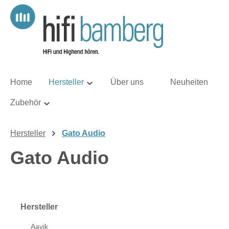
m Hauptinhalt springen
Zur Suche springen
Zur Hauptnavigation springen
Home
Hersteller
Über uns
Neuheiten
Zubehör
Hersteller
Gato Audio
Gato Audio
Hersteller
Aavik