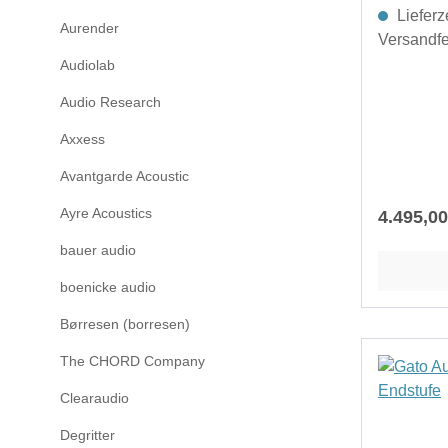
schlicht u
Lieferz
Aurender
Design.Ki
Versandfer
Leistungs
Audiolab
anspruchs
Audio Research
souverän 
gleichzeit
Axxess
und authentisch. 
Avantgarde Acoustic
beibring
flossen i
Ayre Acoustics
Reguläre
4.495,00
Prozess, 
bauer audio
Komponent
und optim
boenicke audio
sicherzus
Børresen (borresen)
die Musik 
Klangwie
The CHORD Company
daher rec
Clearaudio
kommt er 
integrier
Degritter
kaum ein 