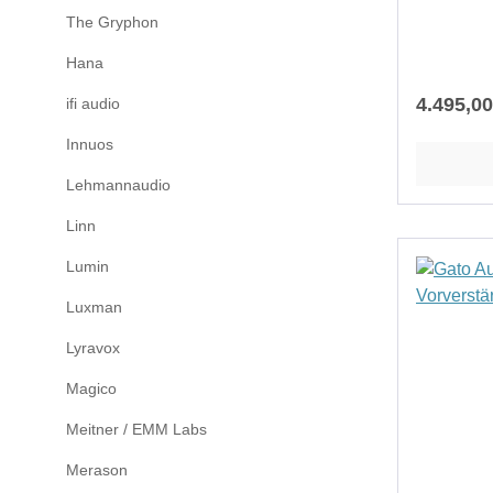
maßgesch
ist brückb
The Gryphon
Gato kann
konfiguri
Farbe lac
Hana
Mehrkanal
uns, bei s
Aktivsyst
Reguläre
4.495,00
ifi audio
Wünschen.
Lautsprec
Hochglan
Innuos
Verstärke
walnuss be
für den G
Lehmannaudio
Fernbedi
Vorverstä
Linn
auch hervo
die Vollv
Lumin
400S – er
Kanäle und
Luxman
Mehrkanal
Lyravox
Slave für
möglicher
Magico
einem PR
Meitner / EMM Labs
400S, um
Einstellu
Merason
Ausgangs