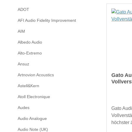
ADOT
AFI Audio Fidelity Improvement
AIM
Albedo Audio
Alto-Extremo
Ansuz
Gato Au
Artnovion Acoustics
Vollvers
Astell&Kern
Atoll Electronique
Audes
Gato Aud
Vollverstä
Audio Analogue
höchster 
Audio Note (UK)
und klang