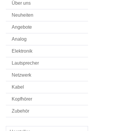
Über uns
Wandlers 
einer Anal
Neuheiten
niedriger
Klangqual
Angebote
werden au
Analog
hochgere
wertet jed
Elektronik
kabelgeb
Streamin
Lautsprecher
CD-Laufwe
Netzwerk
an Detail
Wiedergab
Kabel
Roon Rea
gesteuert 
Kopfhörer
Tidal, Qo
Zubehör
DeezerNe
Ethernet
wird unte