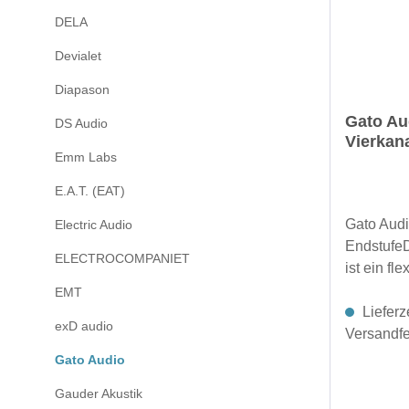
Kraft!Mit
DELA
Ohm pro K
Devialet
mehr als
Verzerrun
Diapason
Spitzenwe
Gato Au
DS Audio
bietet s
Vierkan
musikalis
Emm Labs
Freiheit.
E.A.T. (EAT)
BezugSta
Abdeckun
Gato Aud
Electric Audio
Weiß und
Endstufe
ELECTROCOMPANIET
passend z
ist ein fl
Lautsprec
unverglei
EMT
Ihre AMP-
Performan
Lieferz
exD audio
Lautsprec
schönsten
Versandfer
ein Möbel
Muskelma
Gato Audio
Lamborgh
satte 4 x
Gauder Akustik
Gato Audi
4 Ohm ve