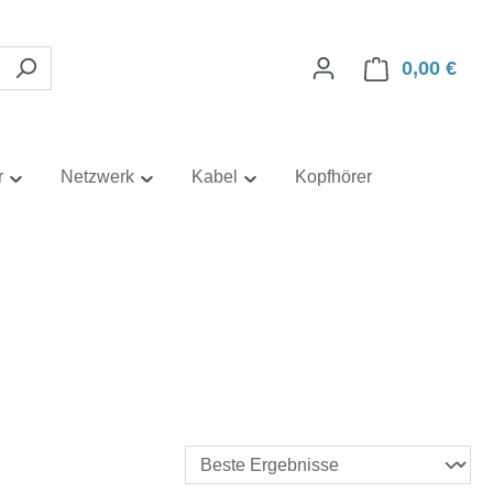
0,00 €
Ware
r
Netzwerk
Kabel
Kopfhörer