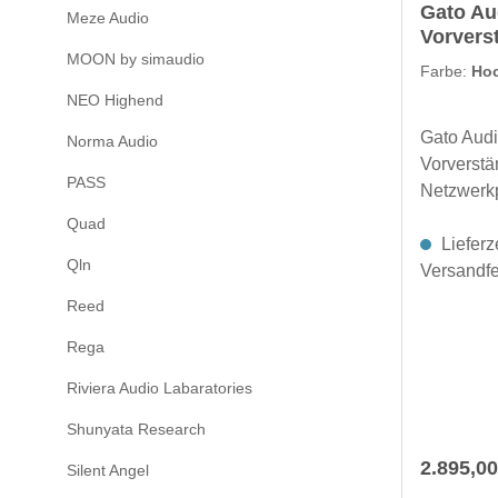
Gato A
Meze Audio
4004 bie
Vorvers
Class-D-A
MOON by simaudio
Netzwer
Farbe:
Hoc
dediziert
NEO Highend
Schaltnet
Leistungs
Gato Aud
Norma Audio
bewährter
Vorverstä
PASS
Internatio
Netzwerk
präzisen 
preisgekr
Quad
und PWM-
3S ermögl
Lieferz
optimiert
Qln
von versc
Versandfer
Transisto
und lokalen
Reed
Einschalt
analoge 
ein perfe
Rega
Eingangss
Hochfreq
Sie verbin
Riviera Audio Labaratories
Ausgangsf
Eingänge 
hochwert
Shunyata Research
Wandler m
Spulen mi
sondern 
Reguläre
2.895,00
Silent Angel
Gleichst
justiert P