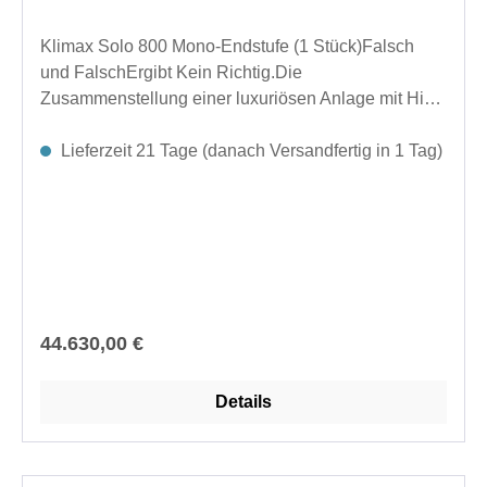
zum Video-Streamen, Spielkonsolen und Blu-Ray-
Geräte – so wird gewährleistet, dass Sie immer eine
Klimax Solo 800 Mono-Endstufe (1 Stück)Falsch
fantastische Klangqualität erhalten.Classic Hub
und FalschErgibt Kein Richtig.Die
verfügt über Ausgänge, die zur Verstärkung der
Zusammenstellung einer luxuriösen Anlage mit HiFi-
Bassfrequenzen über einen Subwoofer dienen.
Komponenten ist immer eine individuelle Aufgabe,
Außerdem gibt es einen integrierten
die von Kompromissen begleitet wird. Lautsprecher
Lieferzeit 21 Tage (danach Versandfertig in 1 Tag)
Kopfhörerverstärker mit 6,35 mm-
und Elektronik werden so lange ausgetauscht, bis
Kopfhöreranschluss für das ganz private Hörerlebnis
sich ein optimaler Mittelweg ergibt.Eine Endstufe mit
zu Hause.Selekt DSM Classic Hub
suboptimalem Ausgang mit einem Lautsprecher zu
HauptmerkmaleAluminiumkonstruktion mit
verbinden, dessen Verhalten suboptimal ist, resultiert
AcrylblendeKontrollknopf aus geschliffenem
in zwei Präzisionsnäherungen, die in Kombination
GlasSechs programmierbare, präzisionsgefertigte
miteinander einigermaßen funktionieren. Dabei
„intelligente“ Edelstahl-TastenGroße Auswahl an
ergeben jedoch zwei Fehler leider keinen Erfolg
Regulärer Preis:
44.630,00 €
Eingängen für praktisch jede QuelleLeistungsstarke
… Mit Klimax Solo 800 hat Linn eine leistungsstarke
analoge MM/MC/Line-InPhonostufe Powered by
Endstufe entwickelt, die den Versuch-und-Irrtum-
Details
Utopik – Linns bestes Netzteil aller
Prozess gänzlich vermeidet und die jeden
ZeitenAusführung in Classic Silber oder Classic
vorhandenen Lautsprecher optimal antreiben kann –
SchwarzBitte kontaktieren Sie uns. Wir beraten Sie
und zwar unter allen Voraussetzungen.Ohne
gerne.Die Möglichkeiten innerhalb der Produktreihe