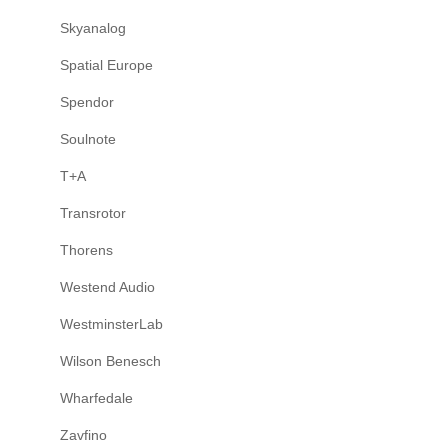
Skyanalog
Spatial Europe
Spendor
Soulnote
T+A
Transrotor
Thorens
Westend Audio
WestminsterLab
Wilson Benesch
Wharfedale
Zavfino