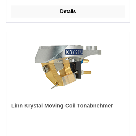
erleichtern die Einrichtung, darunter eine
Details
lasergravierte Skala für eine genaue und
wiederholbare VTA-Einstellung sowie eine Azimut-
Einstellung in Kombination mit einem festen Offset-
Winkel, um eine perfekte Ausrichtung von
Tonabnehmer und Nadel zu gewährleisten. Eine
einstellbare Headshell-Konstruktion sorgt ebenfalls
für eine absolut präzise Ausrichtung des
Tonabnehmers und damit für eine optimale Leistung.
Der Krane-Tonarm ist auf die effektive Länge und
den Offset-Winkel von Linn abgestimmt, um eine
vollständige Übereinstimmung mit allen Linn-
Tonabnehmern und anderen zugehörigen Sondek
LP12-Komponenten und -Zubehörteilen zu
Linn Krystal Moving-Coil Tonabnehmer
gewährleisten.