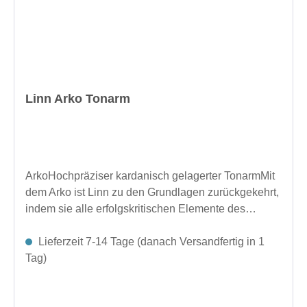
LP12 gegenüber dem internen Majik Netzteil und
älteren Vorgängermodellen.
Linn Arko Tonarm
ArkoHochpräziser kardanisch gelagerter TonarmMit
dem Arko ist Linn zu den Grundlagen zurückgekehrt,
indem sie alle erfolgskritischen Elemente des
Tonarmdesigns entfernen, sie auf ihre Essenz
reduziert und das, was übrig geblieben ist, zu
Lieferzeit 7-14 Tage (danach Versandfertig in 1
überragenden Standards verfeinert haben.Perfekt
Tag)
ausbalanciert und rigoros verfeinert, ist Arko
aufwändige Schlichtheit. Dieser Tonarm verfügt über