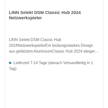
einer Schallplatte erinnern, sowie einen galvanisch
geformten Hochtönerschutz mit Linn-Logo. Für die
LINN Selekt DSM Classic Hub 2024
Platzierung der 119 Lautsprecher stehen optionale
Netzwerkspieler
Standfüße aus Stahl in Schwarz oder Silber zur
Verfügung.ExaktDas 2-Wege-Design des 119
Lautsprechers erleichtert die Umstellung auf Linns
bahnbrechende Exakt-Technologie und macht sie
LINN Selekt DSM Classic Hub
erschwinglicher. Die internen Frequenzweichen
2024NetzwerkspielerEin leistungsstarkes Design
lassen sich in nur wenigen Minuten umgehen, und
aus gefalztem AluminiumClassic Hub 2024 steigert
die vier Kanäle für Verstärker, DAC-Module und die
die Gesamtqualität der Selekt DSM-Reihe, wobei die
Exakt-Digitalweiche, die für dieses kompakte, aber
Modularität und Kompatibilität des
Lieferzeit 7-14 Tage (danach Versandfertig in 1
außergewöhnliche System erforderlich sind, können
Vorgängermodells beibehalten wird. Der neue
Tag)
im Selekt DSM untergebracht werden.Einfach
Classic Hub 2024 wurde vom Produktdesign-Team
Lautsprecherkabel anschließen!Ausführungen:
von Linn so optimiert, dass er aus jedem Blickwinkel
Walnuss, Eiche, Satinschwarz, SatinweißDer 119
hochwertig aussieht und sich auch so anfühlt.Der
Kompaktlautsprecher kann auf einem Regal oder
Classic Hub 2024 bietet Ihnen ein Gehäuse aus
Möbelstück aufgestellt werden. Für ein echtes High-
gefalztem Aluminium mit Pulverbeschichtung auf
End-Klangerlebnis empfiehlt Linn allerdings, sie auf
einem gefertigten Aluminiumstandfuß mit einer Dicke
speziell für die Lautsprecher konzipierten