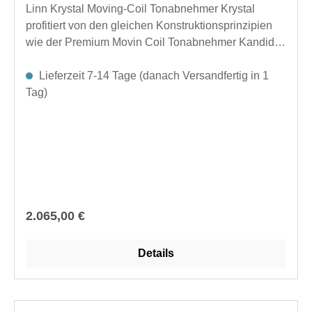
Linn Krystal Moving-Coil Tonabnehmer Krystal
profitiert von den gleichen Konstruktionsprinzipien
wie der Premium Movin Coil Tonabnehmer Kandid,
so dass er die winzigen Modulationen einer
Schallplattenrille präzise wiedergeben kann.Mit
Lieferzeit 7-14 Tage (danach Versandfertig in 1
einem ähnlichen Ansatz zur Minimierung der Masse,
Tag)
wie Linn ihn bei Kandid verfolgt hat, verfügt Krystal
über ein "nacktes" Design. Die daraus resultierende
geringere Trägheit des Tonabnehmers ermöglicht es
dem Krystal, schnell auf die Topografie einer
Schallplatte zu reagieren.Das Drei-Punkt-
Befestigungssystem sorgt für eine solide Verbindung
mit dem Headshell des Tonarms, während das
Regulärer Preis:
2.065,00 €
Aluminiumchassis eine leichte, steife und stabile
Plattform für den Generator bietet. Sogar der
Details
Klebstoff, der für Krystal verwendet wird, wurde
sorgfältig ausgewählt, um eine möglichst starre
Verbindung zu gewährleisten und jegliche
Dämpfungseffekte zu vermeiden.Krystal bildet die