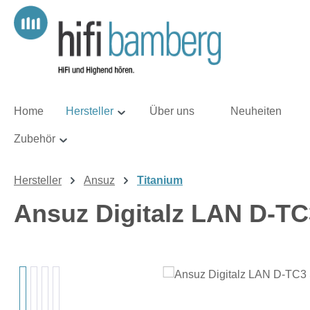
m Hauptinhalt springen
Zur Suche springen
Zur Hauptnavigation springen
Home
Hersteller
Über uns
Neuheiten
Zubehör
Hersteller
Ansuz
Titanium
Ansuz Digitalz LAN D-T
Bildergalerie überspringen