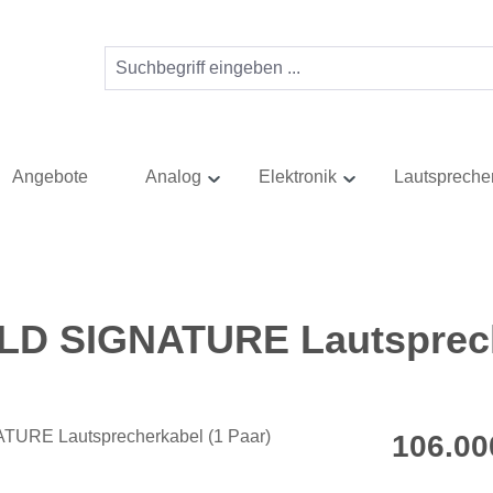
Angebote
Analog
Elektronik
Lautspreche
D SIGNATURE Lautspreche
Regulärer Pr
106.00