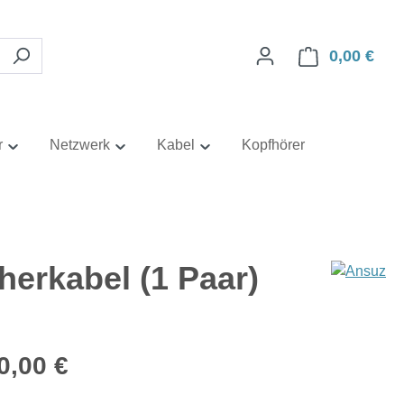
0,00 €
Ware
r
Netzwerk
Kabel
Kopfhörer
rkabel (1 Paar)
eis:
0,00 €