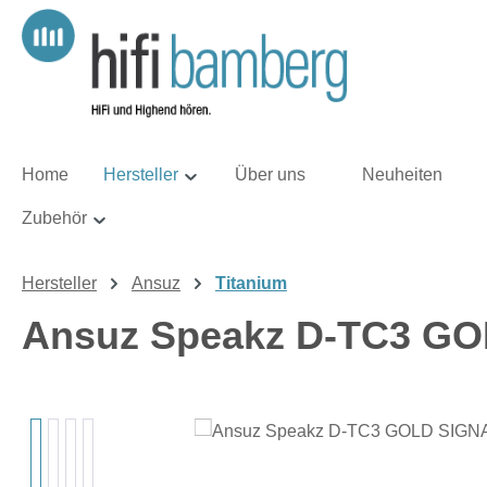
m Hauptinhalt springen
Zur Suche springen
Zur Hauptnavigation springen
Home
Hersteller
Über uns
Neuheiten
Zubehör
Hersteller
Ansuz
Titanium
Ansuz Speakz D-TC3 GOL
Bildergalerie überspringen