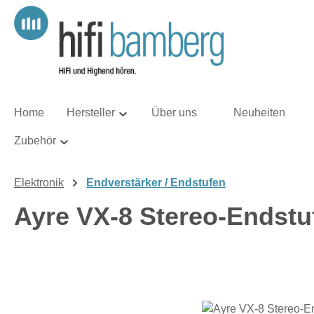
m Hauptinhalt springen
Zur Suche springen
Zur Hauptnavigation springen
Home
Hersteller
Über uns
Neuheiten
Zubehör
Elektronik
Endverstärker / Endstufen
Ayre VX-8 Stereo-Endstu
Bildergalerie überspringen