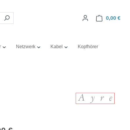
0,00 €
Ware
r
Netzwerk
Kabel
Kopfhörer
eis: