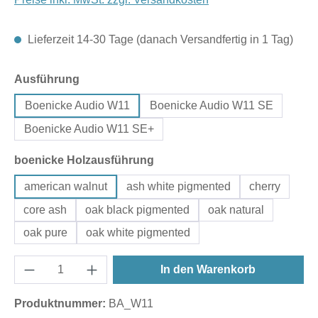
Lieferzeit 14-30 Tage (danach Versandfertig in 1 Tag)
auswählen
Ausführung
Boenicke Audio W11
Boenicke Audio W11 SE
Boenicke Audio W11 SE+
auswählen
boenicke Holzausführung
american walnut
ash white pigmented
cherry
core ash
oak black pigmented
oak natural
oak pure
oak white pigmented
In den Warenkorb
Produktnummer:
BA_W11