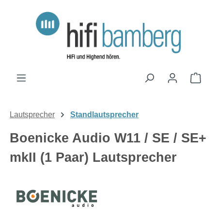
Zum Hauptinhalt springen
Ware
Lautsprecher
Standlautsprecher
Boenicke Audio W11 / SE / SE+
mkII (1 Paar) Lautsprecher