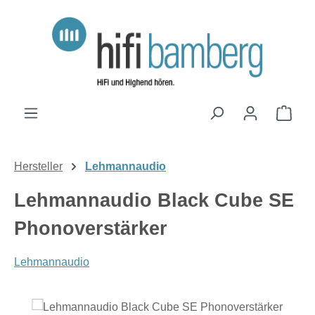
Zum Hauptinhalt springen
Ware
Hersteller
Lehmannaudio
Lehmannaudio Black Cube SE
Phonoverstärker
Lehmannaudio
Bildergalerie überspringen