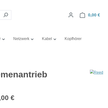
0,00 €
Ware
r
Netzwerk
Kabel
Kopfhörer
emenantrieb
eis:
,00 €