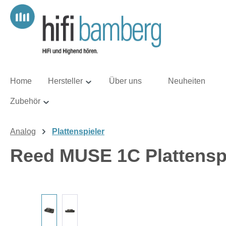
m Hauptinhalt springen
Zur Suche springen
Zur Hauptnavigation springen
Home
Hersteller
Über uns
Neuheiten
Zubehör
Analog
Plattenspieler
Reed MUSE 1C Plattenspi
Bildergalerie überspringen