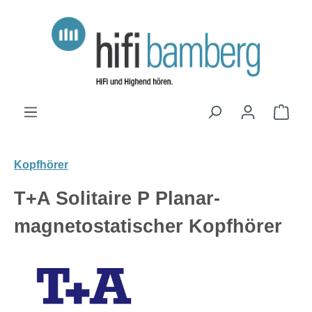
Zum Hauptinhalt springen
Ware
Kopfhörer
T+A Solitaire P Planar-
magnetostatischer Kopfhörer