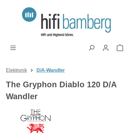
Zum Hauptinhalt springen
Ware
Elektronik
D/A-Wandler
The Gryphon Diablo 120 D/A
Wandler