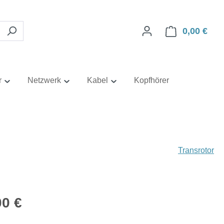
0,00 €
Ware
r
Netzwerk
Kabel
Kopfhörer
Transrotor
eis:
00 €