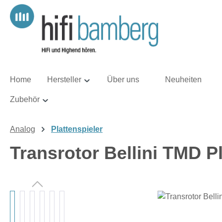
m Hauptinhalt springen
Zur Suche springen
Zur Hauptnavigation springen
Home
Hersteller
Über uns
Neuheiten
Zubehör
Analog
Plattenspieler
Transrotor Bellini TMD Pl
Bildergalerie überspringen