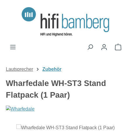
Zum Hauptinhalt springen
Ware
Lautsprecher
Zubehör
Wharfedale WH-ST3 Stand
Flatpack (1 Paar)
Bildergalerie überspringen