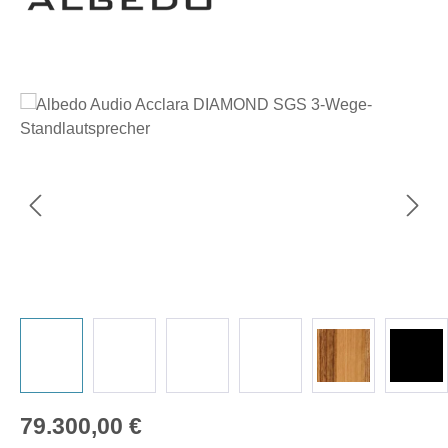
Bildergalerie überspringen
Regulärer Preis:
79.300,00 €