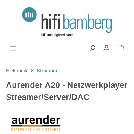
Zum Hauptinhalt springen
Ware
Elektronik
Streamer
Aurender A20 - Netzwerkplayer
Streamer/Server/DAC