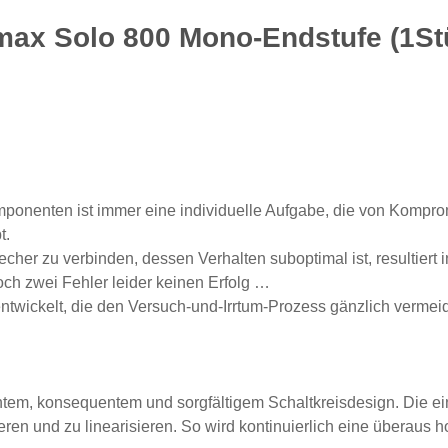
imax Solo 800 Mono-Endstufe (1St
ponenten ist immer eine individuelle Aufgabe, die von Komprom
t.
her zu verbinden, dessen Verhalten suboptimal ist, resultiert 
och zwei Fehler leider keinen Erfolg …
 entwickelt, die den Versuch-und-Irrtum-Prozess gänzlich verme
zientem, konsequentem und sorgfältigem Schaltkreisdesign. Die e
eren und zu linearisieren. So wird kontinuierlich eine überaus ho