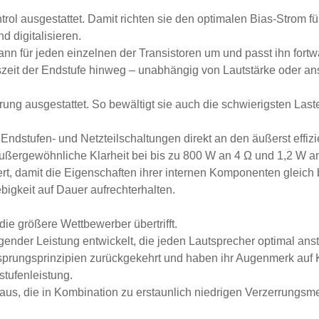
rol ausgestattet. Damit richten sie den optimalen Bias-Strom 
d digitalisieren.
dann für jeden einzelnen der Transistoren um und passt ihn for
szeit der Endstufe hinweg – unabhängig von Lautstärke oder a
ung ausgestattet. So bewältigt sie auch die schwierigsten Last
stufen- und Netzteilschaltungen direkt an den äußerst effizie
außergewöhnliche Klarheit bei bis zu 800 W an 4 Ω und 1,2 W an 
ert, damit die Eigenschaften ihrer internen Komponenten gleich
igkeit auf Dauer aufrechterhalten.
ie größere Wettbewerber übertrifft.
gender Leistung entwickelt, die jeden Lautsprecher optimal an
rsprungsprinzipien zurückgekehrt und haben ihr Augenmerk auf K
stufenleistung.
n aus, die in Kombination zu erstaunlich niedrigen Verzerrun