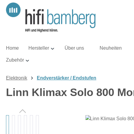
m Hauptinhalt springen
Zur Suche springen
Zur Hauptnavigation springen
Home
Hersteller
Über uns
Neuheiten
Zubehör
Elektronik
Endverstärker / Endstufen
Linn Klimax Solo 800 Mo
Bildergalerie überspringen