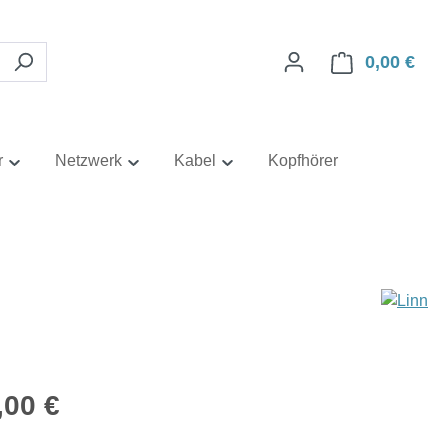
0,00 €
Ware
r
Netzwerk
Kabel
Kopfhörer
eis:
,00 €