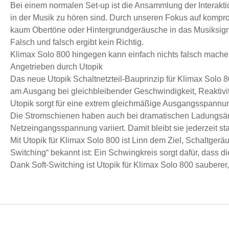
Bei einem normalen Set-up ist die Ansammlung der Interakt
in der Musik zu hören sind. Durch unseren Fokus auf kompro
kaum Obertöne oder Hintergrundgeräusche in das Musiksign
Falsch und falsch ergibt kein Richtig.
Klimax Solo 800 hingegen kann einfach nichts falsch machen.
Angetrieben durch Utopik
Das neue Utopik Schaltnetzteil-Bauprinzip für Klimax Solo 
am Ausgang bei gleichbleibender Geschwindigkeit, Reaktivitä
Utopik sorgt für eine extrem gleichmäßige Ausgangsspannu
Die Stromschienen haben auch bei dramatischen Ladungsänd
Netzeingangsspannung variiert. Damit bleibt sie jederzeit stab
Mit Utopik für Klimax Solo 800 ist Linn dem Ziel, Schaltgerä
Switching“ bekannt ist: Ein Schwingkreis sorgt dafür, dass di
Dank Soft-Switching ist Utopik für Klimax Solo 800 sauberer,