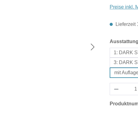
Preise inkl.
Lieferzeit
Ausstattun
1: DARK S
3: DARK S
mit Aufla
Produktnu