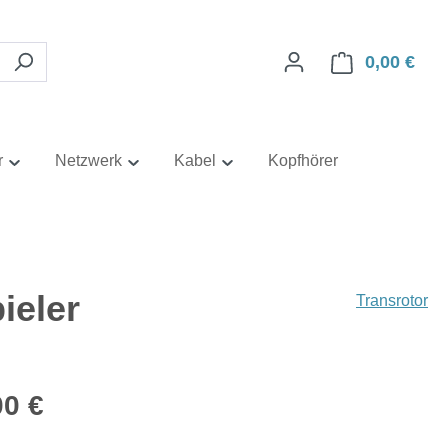
0,00 €
Ware
r
Netzwerk
Kabel
Kopfhörer
ieler
Transrotor
eis:
00 €