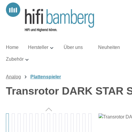
m Hauptinhalt springen
Zur Suche springen
Zur Hauptnavigation springen
Home
Hersteller
Über uns
Neuheiten
Zubehör
Analog
Plattenspieler
Transrotor DARK STAR 
Bildergalerie überspringen