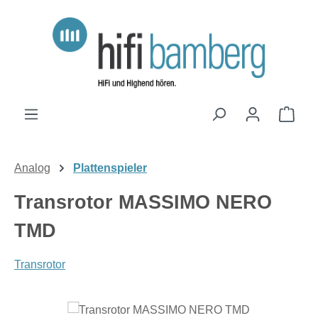
Zum Hauptinhalt springen
Ware
Analog
Plattenspieler
Transrotor MASSIMO NERO
TMD
Transrotor
Bildergalerie überspringen