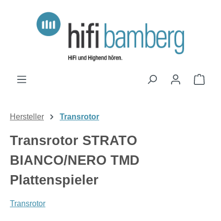
Zum Hauptinhalt springen
Ware
Hersteller
Transrotor
Transrotor STRATO
BIANCO/NERO TMD
Plattenspieler
Transrotor