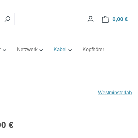
0,00 €
Ware
r
Netzwerk
Kabel
Kopfhörer
Westminsterlab
eis:
00 €