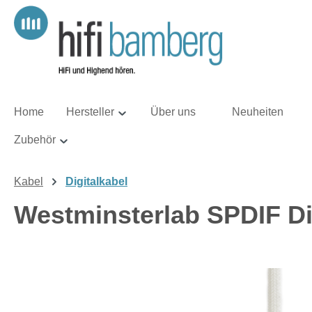
m Hauptinhalt springen
Zur Suche springen
Zur Hauptnavigation springen
Home
Hersteller
Über uns
Neuheiten
Zubehör
Kabel
Digitalkabel
Westminsterlab SPDIF Dig
Bildergalerie überspringen