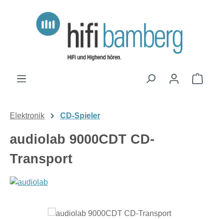
Zum Hauptinhalt springen
Ware
Elektronik
CD-Spieler
audiolab 9000CDT CD-
Transport
Bildergalerie überspringen