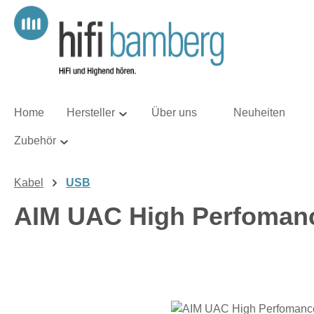
m Hauptinhalt springen
Zur Suche springen
Zur Hauptnavigation springen
Home
Hersteller
Über uns
Neuheiten
Zubehör
Kabel
USB
AIM UAC High Perfoman
Bildergalerie überspringen