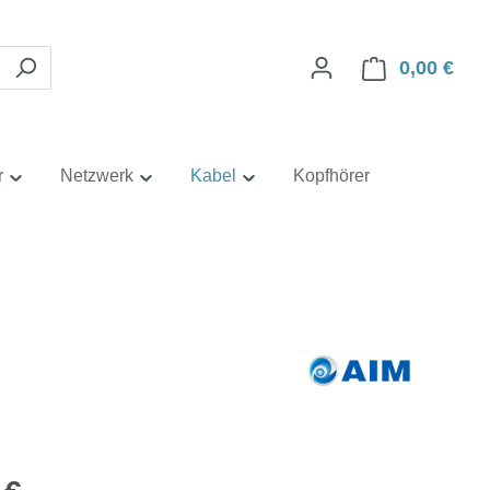
0,00 €
Ware
r
Netzwerk
Kabel
Kopfhörer
eis: