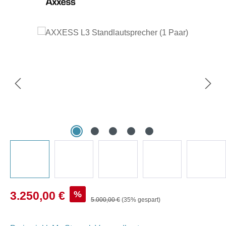
Bildergalerie überspringen
Verkaufspreis:
%
3.250,00 €
Regulärer Preis:
5.000,00 €
(35% gespart)