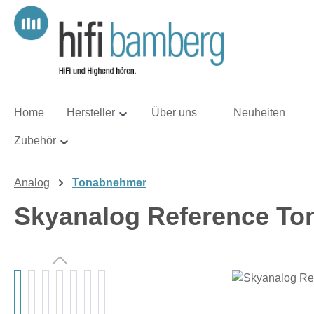
m Hauptinhalt springen
Zur Suche springen
Zur Hauptnavigation springen
Home
Hersteller
Über uns
Neuheiten
Zubehör
Analog
Tonabnehmer
Skyanalog Reference T
Bildergalerie überspringen