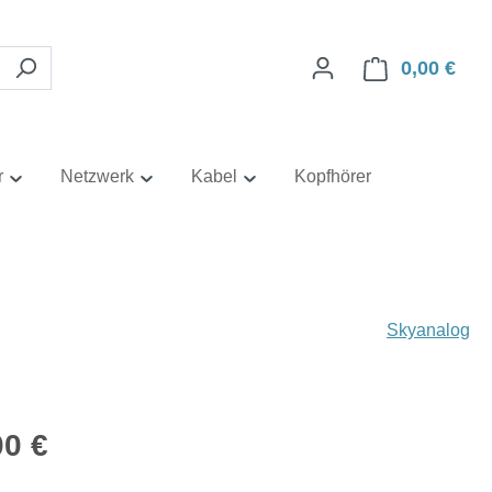
0,00 €
Ware
r
Netzwerk
Kabel
Kopfhörer
Skyanalog
eis:
00 €