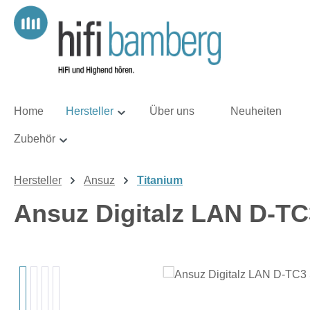
m Hauptinhalt springen
Zur Suche springen
Zur Hauptnavigation springen
Home
Hersteller
Über uns
Neuheiten
Zubehör
Hersteller
Ansuz
Titanium
Ansuz Digitalz LAN D-T
Bildergalerie überspringen