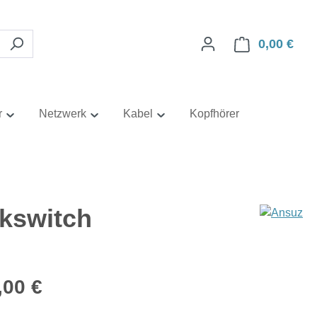
0,00 €
Ware
r
Netzwerk
Kabel
Kopfhörer
kswitch
eis:
,00 €