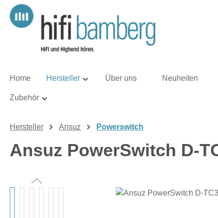
m Hauptinhalt springen
Zur Suche springen
Zur Hauptnavigation springen
Home
Hersteller
Über uns
Neuheiten
Zubehör
Hersteller
Ansuz
Powerswitch
Ansuz PowerSwitch D-TC
Bildergalerie überspringen