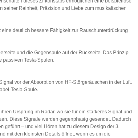
enschaften dieses Zirkonstabs ermöglichen eine beispiellose
 in seiner Reinheit, Präzision und Liebe zum musikalischen
t eine deutlich bessere Fähigkeit zur Rauschunterdrückung
 Oberseite und die Gegenspule auf der Rückseite. Das Prinzip
ie passiven Tesla-Spulen.
 Signal vor der Absorption von HF-Störgeräuschen in der Luft.
Kabel-Tesla-Spule.
ihren Ursprung im Radar, wo sie für ein stärkeres Signal und
enzen. Diese Signale werden gegenphasig gesendet. Dadurch
n geführt – und viel Hören hat zu diesem Design der 3.
nd mit den kleinsten Details öffnet, wenn es um die