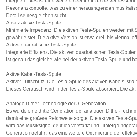
integriert. Dies ist eine weitere beeindruckende Verbesser
Resonanzkontrolle, was zu einer herausragenden musikalische
Detail seinesgleichen sucht.
Ansuz aktive Tesla-Spule
Minimierte Impedanz. Die aktiven Tesla-Spulen werden mit S
gewährleistet. Die aktive Version ist etwa drei- bis viermal e
Aktive quadratische Tesla-Spule
Integrierte Effizienz. Die aktiven quadratischen Tesla-Spule
ist genau das gleiche wie bei der aktiven Tesla-Spule und 
Aktive Kabel-Tesla-Spule
Aktiver Luftschutz. Die Tesla-Spule des aktiven Kabels ist d
Dieses Geräusch wird in der Tesla-Spule absorbiert. Die aktiv
Analoge Dither-Technologie der 3. Generation
Es wurde eine dritte Generation der analogen Dither-Technol
damit eine größere Reichweite sorgte. Die aktiven Tesla-S
wird das Musiksignal deutlich verstärkt und Hintergrundger
Generation geführt, das eine weitere Optimierung der effekti