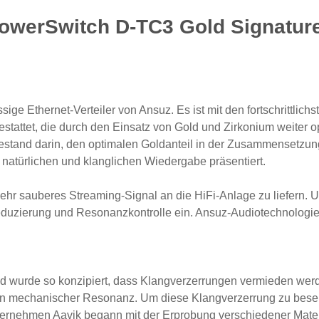
owerSwitch D-TC3 Gold Signatur
ge Ethernet-Verteiler von Ansuz. Es ist mit den fortschrittlichs
ttet, die durch den Einsatz von Gold und Zirkonium weiter optim
stand darin, den optimalen Goldanteil in der Zusammensetzung 
, natürlichen und klanglichen Wiedergabe präsentiert.
hr sauberes Streaming-Signal an die HiFi-Anlage zu liefern. Um 
duzierung und Resonanzkontrolle ein. Ansuz-Audiotechnologie
 wurde so konzipiert, dass Klangverzerrungen vermieden werde
en mechanischer Resonanz. Um diese Klangverzerrung zu beseit
rnehmen Aavik begann mit der Erprobung verschiedener Materia