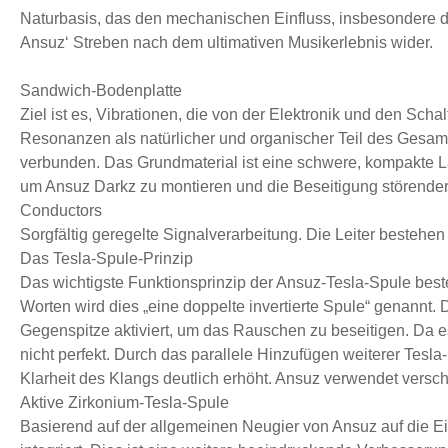
Naturbasis, das den mechanischen Einfluss, insbesondere die
Ansuz‘ Streben nach dem ultimativen Musikerlebnis wider.
Sandwich-Bodenplatte
Ziel ist es, Vibrationen, die von der Elektronik und den Sch
Resonanzen als natürlicher und organischer Teil des Gesam
verbunden. Das Grundmaterial ist eine schwere, kompakte La
um Ansuz Darkz zu montieren und die Beseitigung störender
Conductors
Sorgfältig geregelte Signalverarbeitung. Die Leiter bestehe
Das Tesla-Spule-Prinzip
Das wichtigste Funktionsprinzip der Ansuz-Tesla-Spule best
Worten wird dies „eine doppelte invertierte Spule“ genannt.
Gegenspitze aktiviert, um das Rauschen zu beseitigen. Da es
nicht perfekt. Durch das parallele Hinzufügen weiterer Te
Klarheit des Klangs deutlich erhöht. Ansuz verwendet versch
Aktive Zirkonium-Tesla-Spule
Basierend auf der allgemeinen Neugier von Ansuz auf die Ei