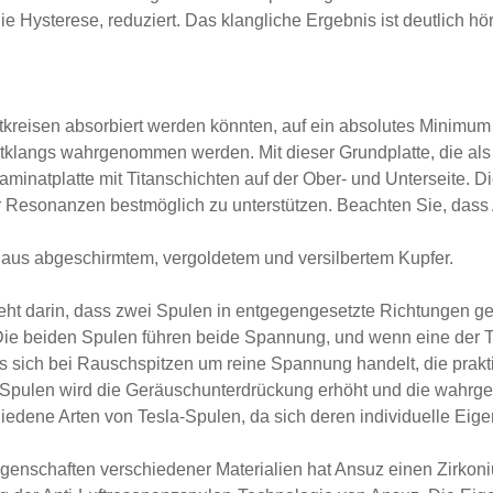
 Hysterese, reduziert. Das klangliche Ergebnis ist deutlich hör
altkreisen absorbiert werden könnten, auf ein absolutes Minimu
tklangs wahrgenommen werden. Mit dieser Grundplatte, die als
minatplatte mit Titanschichten auf der Ober- und Unterseite. D
 Resonanzen bestmöglich zu unterstützen. Beachten Sie, dass 
n aus abgeschirmtem, vergoldetem und versilbertem Kupfer.
eht darin, dass zwei Spulen in entgegengesetzte Richtungen ge
 Die beiden Spulen führen beide Spannung, und wenn eine der Te
 sich bei Rauschspitzen um reine Spannung handelt, die praktis
sla-Spulen wird die Geräuschunterdrückung erhöht und die wah
iedene Arten von Tesla-Spulen, da sich deren individuelle Eig
genschaften verschiedener Materialien hat Ansuz einen Zirkon