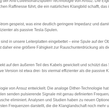
ung der Anti-Luftresonanzspulen-Technologie von Ansuz. Die Eig
n Raffinesse führt, die ein natürliches Klangbild schafft, das
trom gespeist, was eine deutlich geringere Impedanz und dami
ffizienter als passive Tesla-Spulen.
n sind in unsere Leiterplatten eingebettet – eine Spule auf der
hat daher eine größere Fähigkeit zur Rauschunterdrückung als d
irekt auf den äußeren Teil des Kabels gewickelt und schützt das
e Version ist etwa drei- bis viermal effizienter als die passive 
ogie von Ansuz entwickelt. Die analoge Dither-Technologie hat 
pulen senden pulsierende Signale mit genau definierten Frequ
äusche eliminiert. Analysen und Studien haben zu neuen Optione
vsten Frequenzen darstellt, die die Klanglandschaft noch mehr u