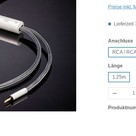
Preise inkl.
Lieferzeit
a
Anschluss
RCA / RC
ausw
Länge
1,25m
Produktnu