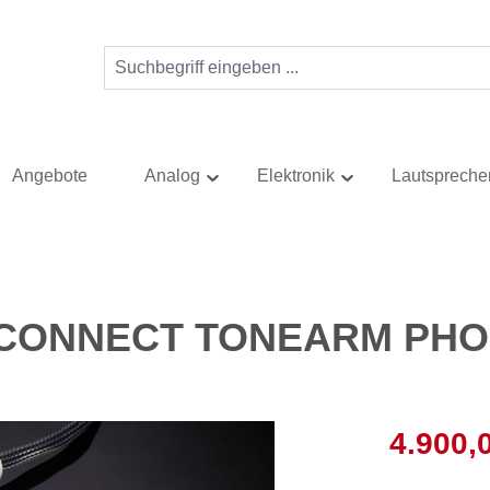
Angebote
Analog
Elektronik
Lautspreche
TERCONNECT TONEARM PH
Verkaufsprei
4.900,