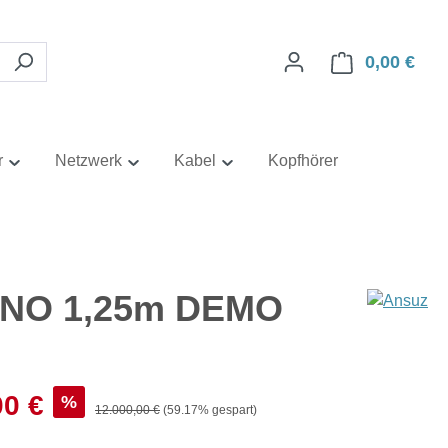
0,00 €
Ware
r
Netzwerk
Kabel
Kopfhörer
ONO 1,25m DEMO
s:
00 €
%
Regulärer Preis:
12.000,00 €
(59.17% gespart)