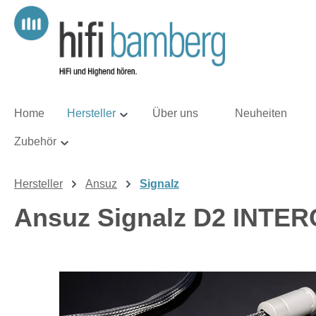
m Hauptinhalt springen
Zur Suche springen
Zur Hauptnavigation springen
Home
Hersteller
Über uns
Neuheiten
Zubehör
Hersteller
Ansuz
Signalz
Ansuz Signalz D2 IN
Bildergalerie überspringen