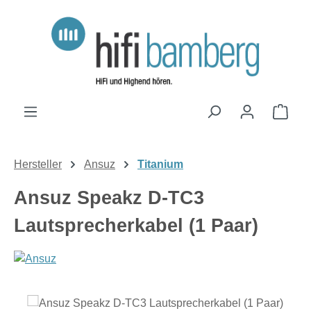
Zum Hauptinhalt springen
Ware
Hersteller
Ansuz
Titanium
Ansuz Speakz D-TC3
Lautsprecherkabel (1 Paar)
Bildergalerie überspringen