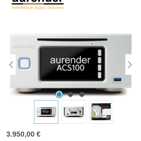
Bildergalerie überspringen
Regulärer Preis:
3.950,00 €