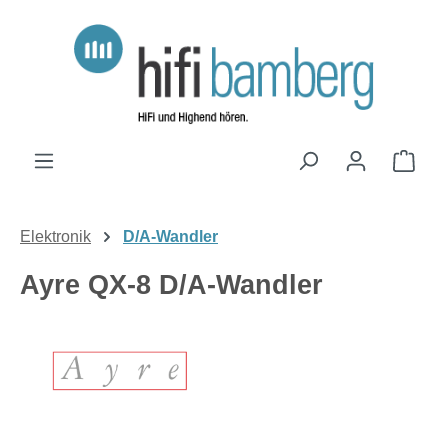
Zum Hauptinhalt springen
Ware
Elektronik
D/A-Wandler
Ayre QX-8 D/A-Wandler