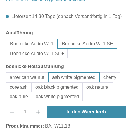
Lieferzeit 14-30 Tage (danach Versandfertig in 1 Tag)
auswählen
Ausführung
Boenicke Audio W11
Boenicke Audio W11 SE
Boenicke Audio W11 SE+
auswählen
boenicke Holzausführung
american walnut
ash white pigmented
cherry
core ash
oak black pigmented
oak natural
oak pure
oak white pigmented
In den Warenkorb
Produktnummer:
BA_W11.13