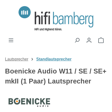
Zum Hauptinhalt springen
Ware
Lautsprecher
Standlautsprecher
Boenicke Audio W11 / SE / SE+
mkII (1 Paar) Lautsprecher