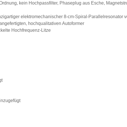
 1. Ordnung, kein Hochpassfilter, Phaseplug aus Esche, Magnetst
nzigartiger elektromechanischer 8-cm-Spiral-Parallelresonator 
 angefertigten, hochqualitativen Autoformer
ckelte Hochfrequenz-Litze
gt
inzugefügt