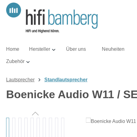
m Hauptinhalt springen
Zur Suche springen
Zur Hauptnavigation springen
Home
Hersteller
Über uns
Neuheiten
Zubehör
Lautsprecher
Standlautsprecher
Boenicke Audio W11 / SE 
Bildergalerie überspringen