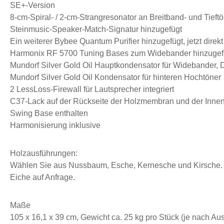
SE+-Version
8-cm-Spiral- / 2-cm-Strangresonator an Breitband- und Tieftön
Steinmusic-Speaker-Match-Signatur hinzugefügt
Ein weiterer Bybee Quantum Purifier hinzugefügt, jetzt direkt
Harmonix RF 5700 Tuning Bases zum Widebander hinzugef
Mundorf Silver Gold Oil Hauptkondensator für Widebander, 
Mundorf Silver Gold Oil Kondensator für hinteren Hochtöner
2 LessLoss-Firewall für Lautsprecher integriert
C37-Lack auf der Rückseite der Holzmembran und der Innen
Swing Base enthalten
Harmonisierung inklusive
Holzausführungen:
Wählen Sie aus Nussbaum, Esche, Kernesche und Kirsche.
Eiche auf Anfrage.
Maße
105 x 16,1 x 39 cm, Gewicht ca. 25 kg pro Stück (je nach Au