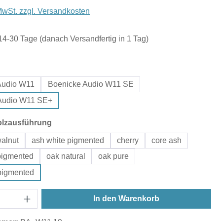
 MwSt. zzgl. Versandkosten
 14-30 Tage (danach Versandfertig in 1 Tag)
auswählen
Audio W11
Boenicke Audio W11 SE
Audio W11 SE+
auswählen
olzausführung
alnut
ash white pigmented
cherry
core ash
pigmented
oak natural
oak pure
pigmented
In den Warenkorb