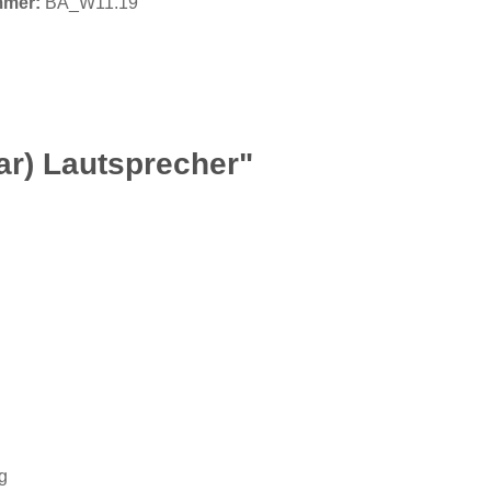
mmer:
BA_W11.19
ar) Lautsprecher"
g