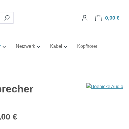
0,00 €
Ware
r
Netzwerk
Kabel
Kopfhörer
precher
eis:
,00 €