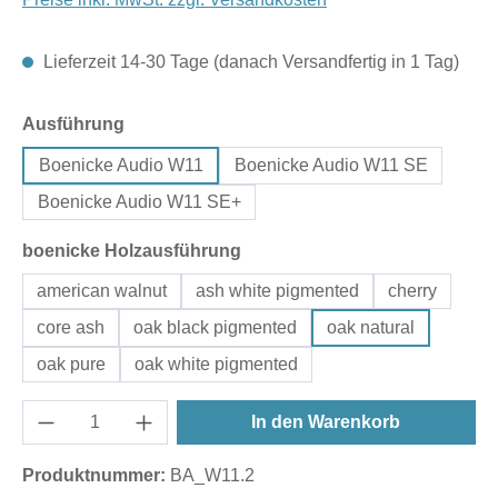
Lieferzeit 14-30 Tage (danach Versandfertig in 1 Tag)
auswählen
Ausführung
Boenicke Audio W11
Boenicke Audio W11 SE
Boenicke Audio W11 SE+
auswählen
boenicke Holzausführung
american walnut
ash white pigmented
cherry
core ash
oak black pigmented
oak natural
oak pure
oak white pigmented
In den Warenkorb
Produktnummer:
BA_W11.2