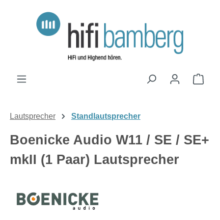
Zum Hauptinhalt springen
Ware
Lautsprecher
Standlautsprecher
Boenicke Audio W11 / SE / SE+
mkII (1 Paar) Lautsprecher