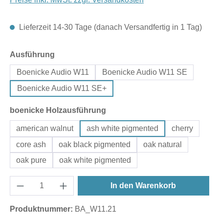
Lieferzeit 14-30 Tage (danach Versandfertig in 1 Tag)
auswählen
Ausführung
Boenicke Audio W11
Boenicke Audio W11 SE
Boenicke Audio W11 SE+
auswählen
boenicke Holzausführung
american walnut
ash white pigmented
cherry
core ash
oak black pigmented
oak natural
oak pure
oak white pigmented
In den Warenkorb
Produktnummer:
BA_W11.21