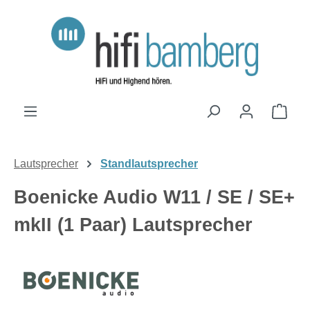
Zum Hauptinhalt springen
Ware
Lautsprecher
Standlautsprecher
Boenicke Audio W11 / SE / SE+
mkII (1 Paar) Lautsprecher