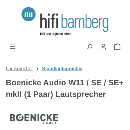
Zum Hauptinhalt springen
Ware
Lautsprecher
Standlautsprecher
Boenicke Audio W11 / SE / SE+
mkII (1 Paar) Lautsprecher