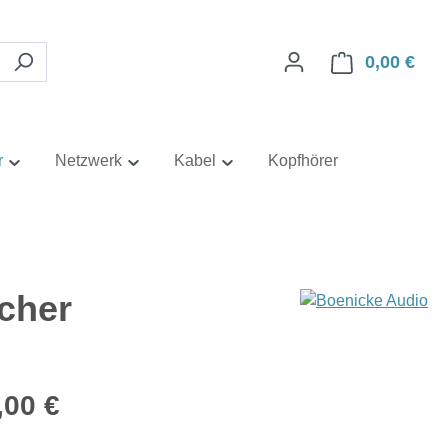
0,00 €
Ware
r
Netzwerk
Kabel
Kopfhörer
cher
eis:
,00 €