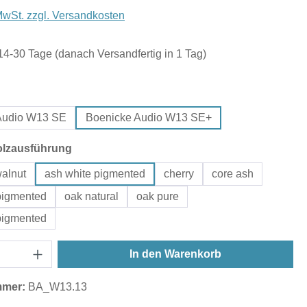
 MwSt. zzgl. Versandkosten
 14-30 Tage (danach Versandfertig in 1 Tag)
auswählen
Audio W13 SE
Boenicke Audio W13 SE+
auswählen
olzausführung
alnut
ash white pigmented
cherry
core ash
pigmented
oak natural
oak pure
pigmented
In den Warenkorb
mmer:
BA_W13.13