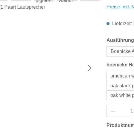
Preise inkl.
Lieferzeit
Ausführung
Boenicke 
boenicke H
american w
oak black 
oak white 
Produktnu