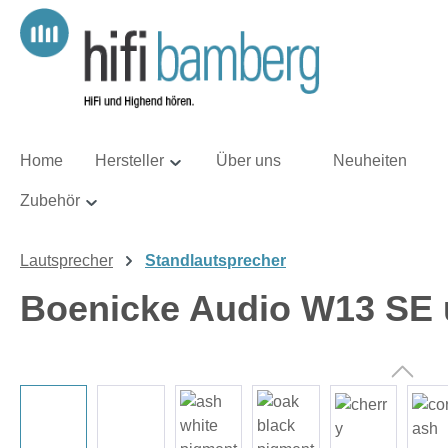
m Hauptinhalt springen
Zur Suche springen
Zur Hauptnavigation springen
Home
Hersteller
Über uns
Neuheiten
Zubehör
Lautsprecher
Standlautsprecher
Boenicke Audio W13 SE u
Bildergalerie überspringen