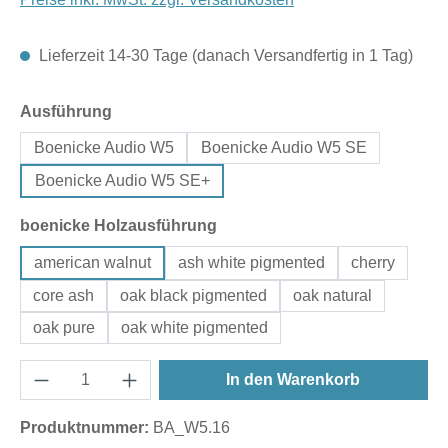
Lieferzeit 14-30 Tage (danach Versandfertig in 1 Tag)
auswählen
Ausführung
Boenicke Audio W5
Boenicke Audio W5 SE
Boenicke Audio W5 SE+
auswählen
boenicke Holzausführung
american walnut
ash white pigmented
cherry
core ash
oak black pigmented
oak natural
oak pure
oak white pigmented
In den Warenkorb
Produktnummer:
BA_W5.16