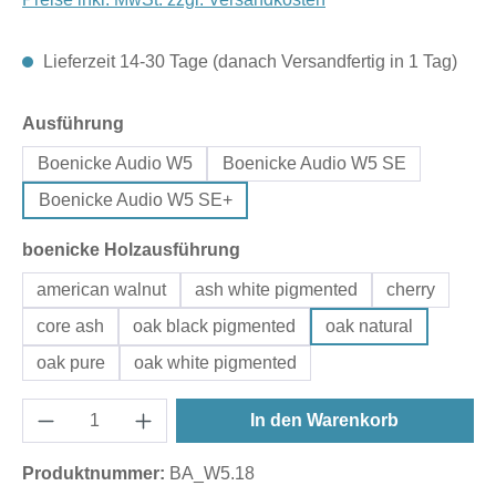
Lieferzeit 14-30 Tage (danach Versandfertig in 1 Tag)
auswählen
Ausführung
Boenicke Audio W5
Boenicke Audio W5 SE
Boenicke Audio W5 SE+
auswählen
boenicke Holzausführung
american walnut
ash white pigmented
cherry
core ash
oak black pigmented
oak natural
oak pure
oak white pigmented
In den Warenkorb
Produktnummer:
BA_W5.18