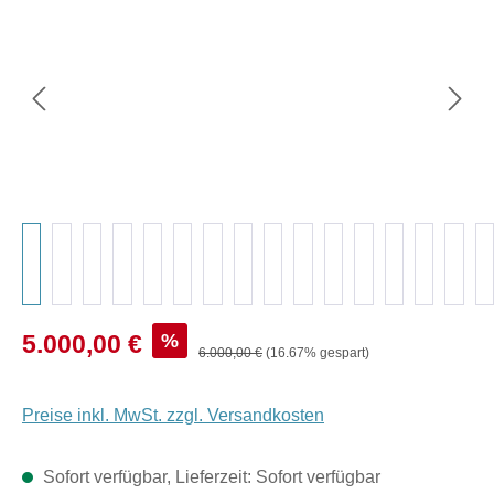
Verkaufspreis:
%
5.000,00 €
Regulärer Preis:
6.000,00 €
(16.67% gespart)
Preise inkl. MwSt. zzgl. Versandkosten
Sofort verfügbar, Lieferzeit: Sofort verfügbar