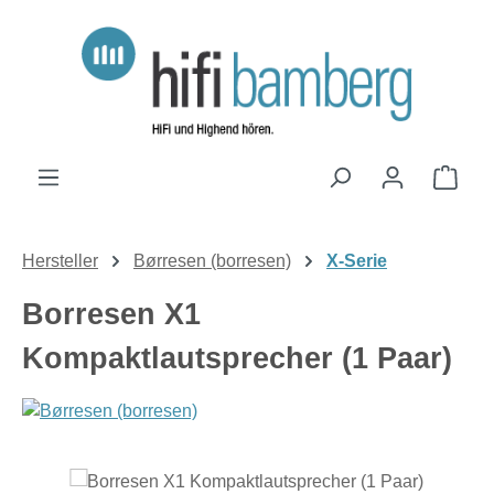
Zum Hauptinhalt springen
Ware
Hersteller
Børresen (borresen)
X-Serie
Borresen X1
Kompaktlautsprecher (1 Paar)
Bildergalerie überspringen