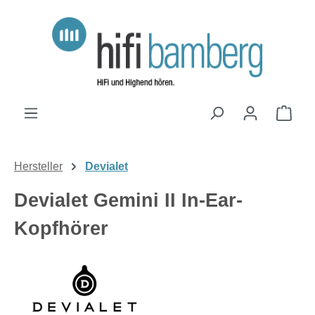
Zum Hauptinhalt springen
Ware
Hersteller
Devialet
Devialet Gemini II In-Ear-
Kopfhörer