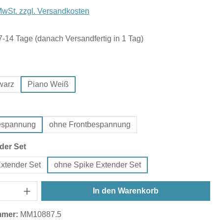
 MwSt. zzgl. Versandkosten
 7-14 Tage (danach Versandfertig in 1 Tag)
hlen
warz
Piano Weiß
hlen
bespannung
ohne Frontbespannung
auswählen
der Set
Extender Set
ohne Spike Extender Set
In den Warenkorb
mmer:
MM10887.5