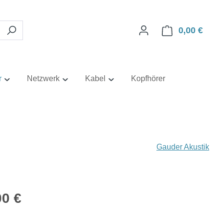
0,00 €
Ware
r
Netzwerk
Kabel
Kopfhörer
Gauder Akustik
eis:
00 €