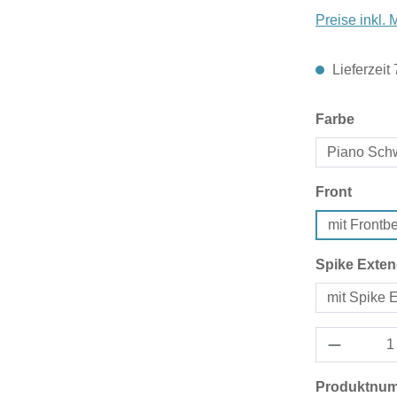
Preise inkl.
Lieferzeit
auswä
Farbe
Piano Sch
auswä
Front
mit Front
Spike Exten
mit Spike 
Produktnu