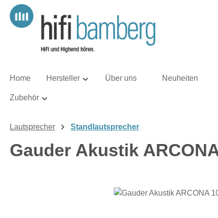
m Hauptinhalt springen
Zur Suche springen
Zur Hauptnavigation springen
Home
Hersteller
Über uns
Neuheiten
Zubehör
Lautsprecher
Standlautsprecher
Gauder Akustik ARCONA 
Bildergalerie überspringen